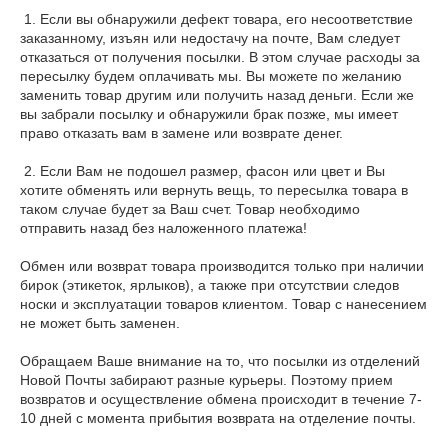
 1. Если вы обнаружили дефект товара, его несоответствие 
заказанному, изъян или недостачу на почте, Вам следует 
отказаться от получения посылки. В этом случае расходы за 
пересылку будем оплачивать мы. Вы можете по желанию 
заменить товар другим или получить назад деньги. Если же 
вы забрали посылку и обнаружили брак позже, мы имеет 
право отказать вам в замене или возврате денег.

 2. Если Вам не подошел размер, фасон или цвет и Вы 
хотите обменять или вернуть вещь, то пересылка товара в 
таком случае будет за Ваш счет. Товар необходимо 
отправить назад без наложенного платежа! 

Обмен или возврат товара производится только при наличии 
бирок (этикеток, ярлыков), а также при отсутствии следов 
носки и эксплуатации товаров клиентом. Товар с нанесением  
не может быть заменен. 

Обращаем Ваше внимание на то, что посылки из отделений 
Новой Почты забирают разные курьеры. Поэтому прием 
возвратов и осуществление обмена происходит в течение 7-
10 дней с момента прибытия возврата на отделение почты.
