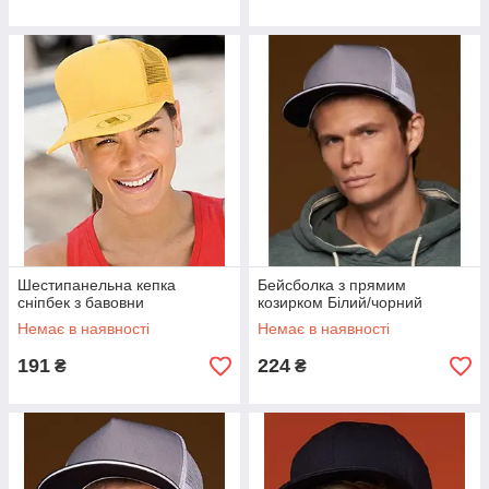
Шестипанельна кепка
Бейсболка з прямим
сніпбек з бавовни
козирком Білий/чорний
Немає в наявності
Немає в наявності
191
224
₴
₴