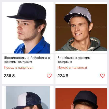
Шестипанельна бейсболка з
Бейсболка з прямим
прямим козирком
козирком
Немає в наявності
Немає в наявності
236
224
₴
₴