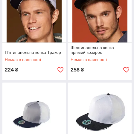
Шестипанельна кепка
П'ятипанельна кепка Тракер
прямий козирок
Немає в наявності
Немає в наявності
224
258
₴
₴