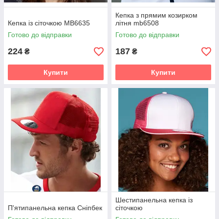
Кепка з прямим козирком
Кепка із сіточкою MB6635
літня mb6508
Готово до відправки
Готово до відправки
224
187
₴
₴
Купити
Купити
Шестипанельна кепка із
П'ятипанельна кепка Сніпбек
сіточкою