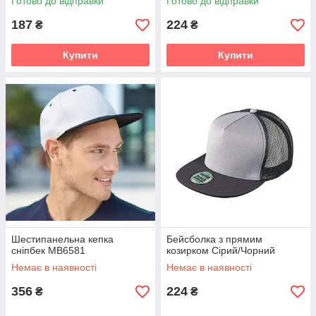
Готово до відправки
Готово до відправки
187
224
₴
₴
Купити
Купити
Шестипанельна кепка
Бейсболка з прямим
сніпбек MB6581
козирком Сірий/Чорний
Немає в наявності
Немає в наявності
356
224
₴
₴