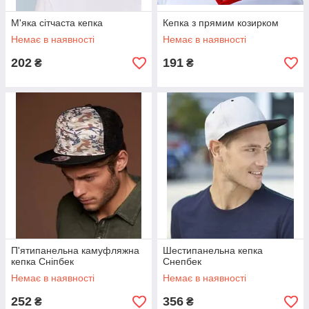
М'яка сітчаста кепка
Кепка з прямим козирком
Немає в наявності
Немає в наявності
202
191
₴
₴
П'ятипанельна камуфляжна
Шестипанельна кепка
кепка Сніпбек
Cнепбек
Немає в наявності
Немає в наявності
252
356
₴
₴