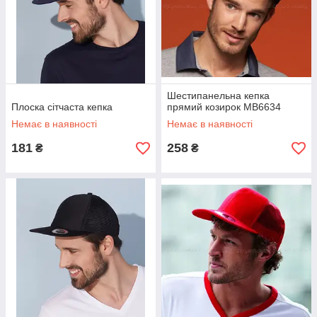
Шестипанельна кепка
Плоска сітчаста кепка
прямий козирок MB6634
Немає в наявності
Немає в наявності
181
258
₴
₴