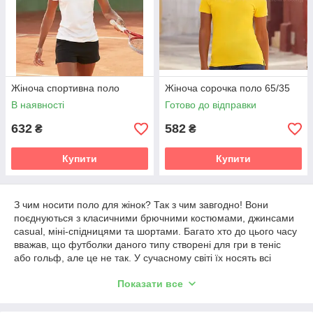
Жіноча спортивна поло
Жіноча сорочка поло 65/35
В наявності
Готово до відправки
632
582
₴
₴
Купити
Купити
З чим носити поло для жінок? Так з чим завгодно! Вони
поєднуються з класичними брючними костюмами, джинсами
casual, міні-спідницями та шортами. Багато хто до цього часу
вважав, що футболки даного типу створені для гри в теніс
або гольф, але це не так. У сучасному світі їх носять всі
представниці слабкої статі, незалежно від сфери діяльності.
Показати все
Відмінними рисами поло є наявність 2,3 або 4 ґудзиків і
стоячи-відкладного коміру. Короткий рукав, як і воріт,