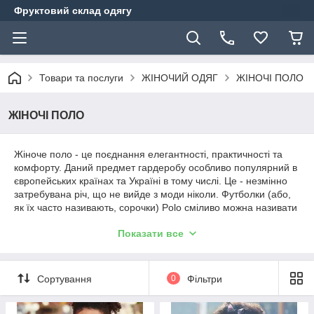
Фруктовий склад одягу
Товари та послуги
ЖІНОЧИЙ ОДЯГ
ЖІНОЧІ ПОЛО
ЖІНОЧІ ПОЛО
Жіноче поло - це поєднання елегантності, практичності та
комфорту. Даний предмет гардеробу особливо популярний в
європейських країнах та Україні в тому числі. Це - незмінно
затребувана річ, що не вийде з моди ніколи. Футболки (або,
як їх часто називають, сорочки) Polo сміливо можна називати
унікальними, адже вони водночас володіють
класичними
і
Показати все
спортивними
рисами.
Сортування
0
Фільтри