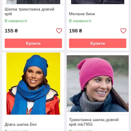
Шапка трикотажна довгий
крій
Меланж бини
В наявності
В наявності
155
198
₴
₴
Купити
Купити
Трикотажна шапка довгий
Довга шапка Біні
крій mb7955