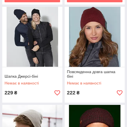
Повсякденна довга шапка
Шапка Джерсі-біні
біні
Немає в наявності
Немає в наявності
229
222
₴
₴