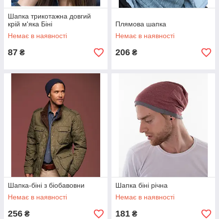
Шапка трикотажна довгий
крій м'яка Біні
Плямова шапка
Немає в наявності
Немає в наявності
87
206
₴
₴
Шапка-біні з біобавовни
Шапка біні річна
Немає в наявності
Немає в наявності
256
181
₴
₴