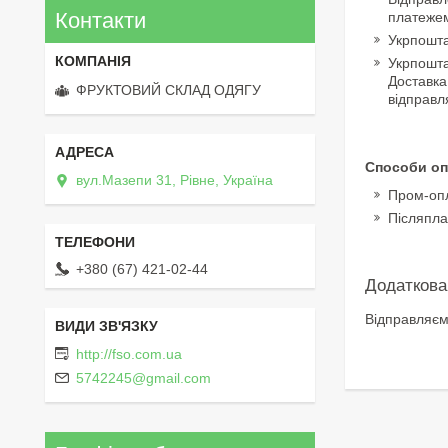
Контакти
платежем 
Укрпошт
Укрпошт
Доставка
ФРУКТОВИЙ СКЛАД ОДЯГУ
відправл
Способи оп
вул.Мазепи 31, Рівне, Україна
Пром-оп
Післяпла
+380 (67) 421-02-44
Відправляємо
http://fso.com.ua
5742245@gmail.com