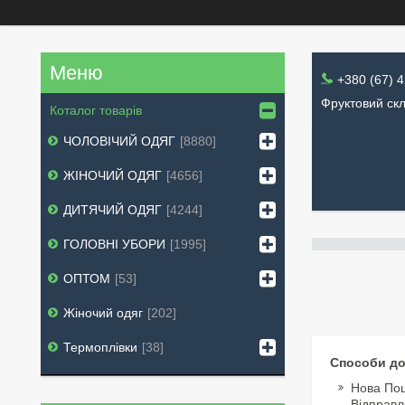
+380 (67) 
Фруктовий скл
Коталог товарів
ЧОЛОВІЧИЙ ОДЯГ
8880
ЖІНОЧИЙ ОДЯГ
4656
ДИТЯЧИЙ ОДЯГ
4244
ГОЛОВНІ УБОРИ
1995
ОПТОМ
53
Жіночий одяг
202
Термоплівки
38
Способи до
Нова По
Відправл