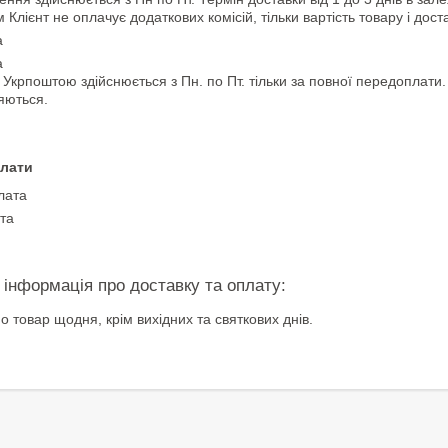
Клієнт не оплачує додаткових комісій, тільки вартість товару і дост
а
а
 Укрпоштою здійснюється з Пн. по Пт. тільки за повної передоплати
яються.
лати
лата
та
 товар щодня, крім вихідних та святкових днів.