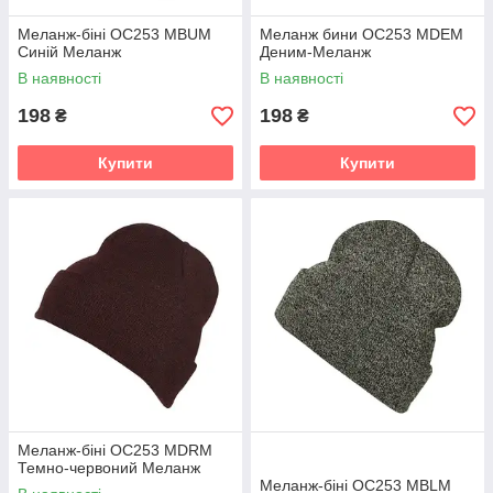
Меланж-біні OC253 MBUM
Меланж бини OC253 MDEM
Синій Меланж
Деним-Меланж
В наявності
В наявності
198
198
₴
₴
Купити
Купити
Меланж-біні OC253 MDRM
Темно-червоний Меланж
Меланж-біні OC253 MBLM