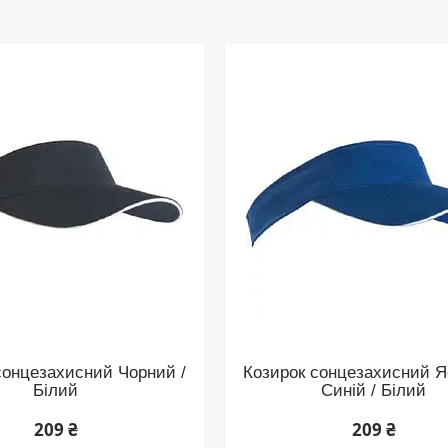
сонцезахисний Чорний /
Козирок сонцезахисний Я
Білий
Синій / Білий
209 ₴
209 ₴