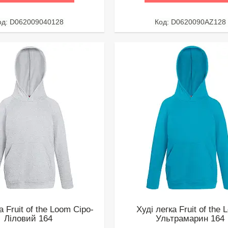
D062009040128
D0620090AZ128
а Fruit of the Loom Сіро-
Худі легка Fruit of the
Ліловий 164
Ультрамарин 164