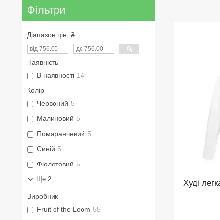
Фільтри
Діапазон цін, ₴
Наявність
В наявності
14
Колір
Червоний
5
Малиновий
5
Помаранчевий
5
Синій
5
Фіолетовий
5
Ще 2
Худі легк
Виробник
Fruit of the Loom
55