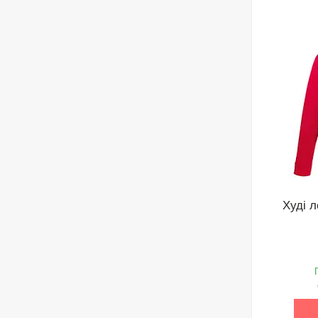
Худі л