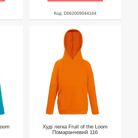
D062009044164
 Loom
Худі легка Fruit of the Loom
Помаранчевий 116