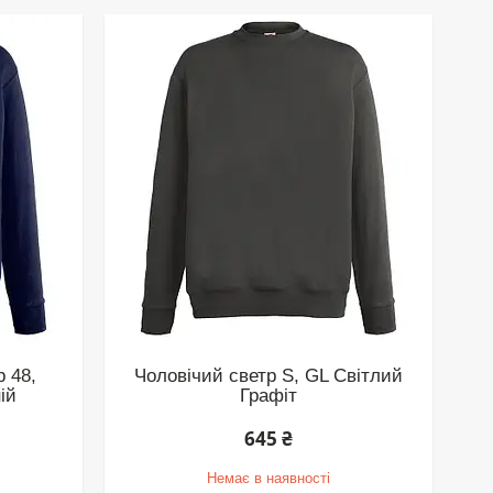
р 48,
Чоловічий светр S, GL Світлий
ій
Графіт
645 ₴
Немає в наявності