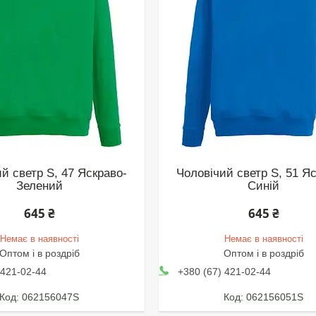
й светр S, 47 Яскраво-
Чоловічий светр S, 51 Я
Зелений
Синій
645 ₴
645 ₴
Немає в наявності
Немає в наявності
Оптом і в роздріб
Оптом і в роздріб
 421-02-44
+380 (67) 421-02-44
062156047S
062156051S