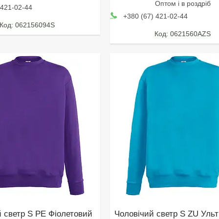
Оптом і в роздріб
 421-02-44
+380 (67) 421-02-44
062156094S
0621560AZS
й светр S PE Фіолетовий
Чоловічий светр S ZU Уль