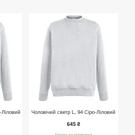
о-Ліловий
Чоловічий светр L, 94 Сіро-Ліловий
645 ₴
Готово до відправки