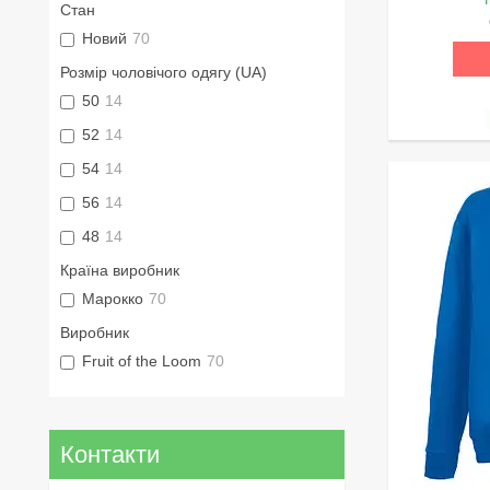
Стан
Новий
70
Розмір чоловічого одягу (UA)
50
14
52
14
54
14
56
14
48
14
Країна виробник
Марокко
70
Виробник
Fruit of the Loom
70
Контакти