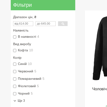
Фільтри
Діапазон цін, ₴
Наявність
В наявності
4
Вид виробу
Кофта
10
Колір
Синій
10
Червоний
5
Помаранчевий
5
Фіолетовий
5
Чоловіч
Чорний
5
Ще 3