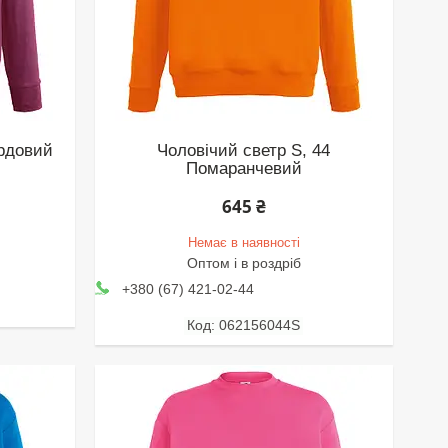
ордовий
Чоловічий светр S, 44
Помаранчевий
645 ₴
Немає в наявності
Оптом і в роздріб
+380 (67) 421-02-44
062156044S