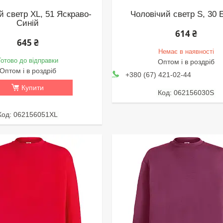
й светр XL, 51 Яскраво-
Чоловічий светр S, 30 
Синій
614 ₴
645 ₴
Немає в наявності
Готово до відправки
Оптом і в роздріб
Оптом і в роздріб
+380 (67) 421-02-44
Купити
062156030S
062156051XL