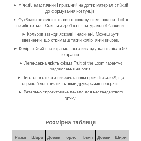
► М’який, еластичний і приємний на дотик матеріал стійкий
до формування ковтунців.
► Футболки не змінюють свого розміру після прання. Тобто
не збігаються. Оскільки зроблені з натуральної бавовни.
► Кольори завжди яскраві і насичені. Можеш бути
впевнений, що отримаєш такий колір, який вибрав.
► Колір стійкий і не втрачає свого вигляду навіть після 50-
го прання.
► Легендарна якість фірми Fruit of the Loom гарантує
задоволення на роки.
► Виготовляється з використанням пряжі Belcoro®, що
сприяє більш чистій і стійкій друкарській поверхні.
► Ретельно спроєктоване лекало для нестандартного
друку.
Розмірна таблиця
Розмі
Шири
Довжи
Горло
Плечі
Довжи
Шири