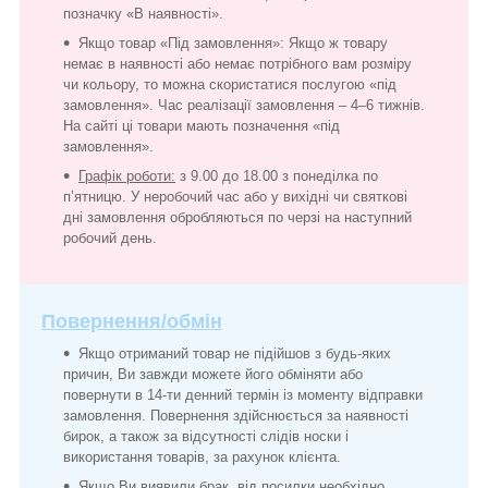
позначку «В наявності».
Якщо товар «Під замовлення»: Якщо ж товару
немає в наявності або немає потрібного вам розміру
чи кольору, то можна скористатися послугою «під
замовлення». Час реалізації замовлення – 4–6 тижнів.
На сайті ці товари мають позначення «під
замовлення».
Графік роботи:
з 9.00 до 18.00 з понеділка по
п’ятницю. У неробочий час або у вихідні чи святкові
дні замовлення обробляються по черзі на наступний
робочий день.
Повернення/обмін
Якщо отриманий товар не підійшов з будь-яких
причин, Ви завжди можете його обміняти або
повернути в 14-ти денний термін із моменту відправки
замовлення. Повернення здійснюється за наявності
бирок, а також за відсутності слідів носки і
використання товарів, за рахунок клієнта.
Якщо Ви виявили брак, від посилки необхідно