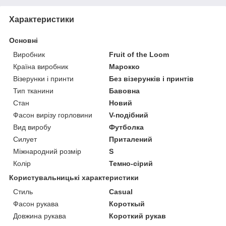
Характеристики
Основні
Виробник
Fruit of the Loom
Країна виробник
Марокко
Візерунки і принти
Без візерунків і принтів
Тип тканини
Бавовна
Стан
Новий
Фасон вирізу горловини
V-подібний
Вид виробу
Футболка
Силует
Приталений
Міжнародний розмір
S
Колір
Темно-сірий
Користувальницькі характеристики
Стиль
Casual
Фасон рукава
Короткый
Довжина рукава
Короткий рукав