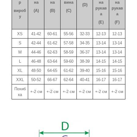
р
на
на
вина
на
на
(D)
рукав
рукав
вироб
(A)
(B)
(C)
а
а
у
(E)
(F)
XS
41-42
60-61
55-56
32-33
12-13
12-13
S
42-44
61-62
57-58
34-35
13-14
13-14
M
44-46
62-63
58-59
36-37
13-14
13-14
L
46-48
63-64
59-60
38-39
14-15
14-15
XL
48-50
64-65
61-62
39-40
15-16
15-16
XXL
50-52
66-67
62-64
40-41
16-17
16-17
Похиб
+-2 см
+-2 см
+-2 см
+-2 см
+-2 см
+-2 см
ка