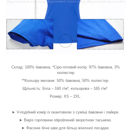
Склад: 100% бавовна; *Сіро-ліловий колір: 97% бавовна, 3%
поліестер
**Кольору меланж: 50% бавовна, 50% поліестер.
Щільність: Біла – 160 г/м², кольорова – 165 г/м².
Розмір: XS – 2XL.
► V-подібний комір із окантовкою з суміші бавовни і лайкри.
► Виріз горловини оброблений зворотною тасьмою.
► Фасонні бічні шви для більш жіночної посадки.