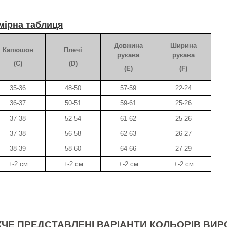
мірна таблиця
Довжина
Ширина
Капюшон
Плечі
рукава
рукава
(C)
(D)
(E)
(F)
35-36
48-50
57-59
22-24
36-37
50-51
59-61
25-26
37-38
52-54
61-62
25-26
37-38
56-58
62-63
26-27
38-39
58-60
64-66
27-29
+-2 см
+-2 см
+-2 см
+-2 см
ЧЕ ПРЕДСТАВЛЕНІ ВАРІАНТИ КОЛЬОРІВ ВИР