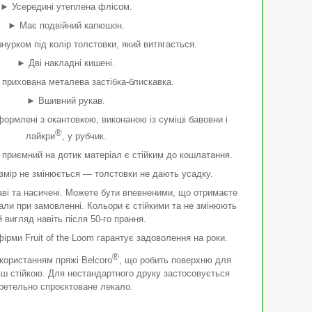
► Усередині утеплена флісом.
► Має подвійний капюшон.
нурком під колір толстовки, який витягається.
► Дві накладні кишені.
прихована металева застібка-блискавка.
► Вшивний рукав.
ормлені з окантовкою, виконаною із суміші бавовни і
®
лайкри
, у рубчик.
 приємний на дотик матеріал є стійким до кошлатання.
змір не змінюється — толстовки не дають усадку.
ві та насичені. Можете бути впевненими, що отримаєте
рали при замовленні. Кольори є стійкими та не змінюють
й вигляд навіть після 50-го прання.
ірми Fruit of the Loom гарантує задоволення на роки.
®
користанням пряжі Belcoro
, що робить поверхню для
ьш стійкою. Для нестандартного друку застосовується
ретельно спроєктоване лекало.