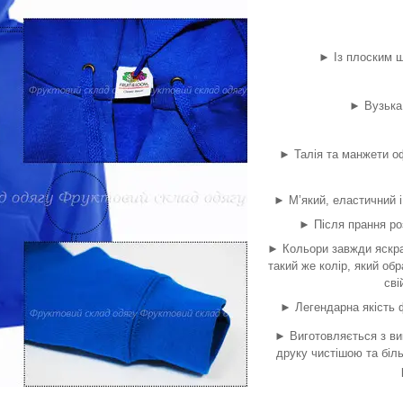
► Із плоским ш
► Вузька 
► Талія та манжети оф
► М’який, еластичний і
► Після прання ро
► Кольори завжди яскра
такий же колір, який об
сві
► Легендарна якість ф
► Виготовляється з ви
друку чистішою та біл