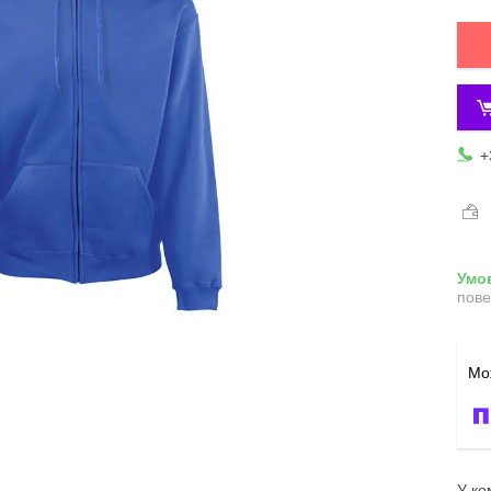
+
пове
У ко