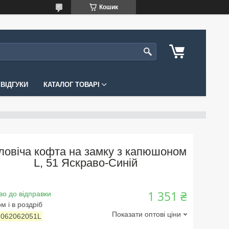
Кошик
ВІДГУКИ
КАТАЛОГ ТОВАРІ
ловіча кофта на замку з капюшоном
L, 51 Яскраво-Синій
1 351 ₴
во до відправки
м і в роздріб
Показати оптові ціни
:
062062051L