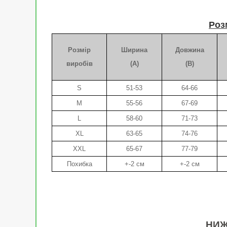
Роз
Розмір
Ширина
Довжина
виробів
(A)
(B)
S
51-53
64-66
M
55-56
67-69
L
58-60
71-73
XL
63-65
74-76
XXL
65-67
77-79
Похибка
+-2 см
+-2 см
НИЖ