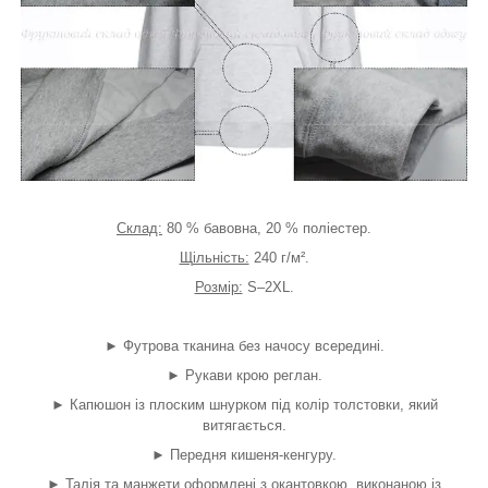
Склад:
80 % бавовна, 20 % поліестер.
Щільність:
240 г/м².
Розмір:
S–2XL.
► Футрова тканина без начосу всередині.
► Рукави крою реглан.
► Капюшон із плоским шнурком під колір толстовки, який
витягається.
► Передня кишеня-кенгуру.
► Талія та манжети оформлені з окантовкою, виконаною із