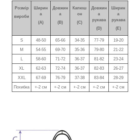
Розмір
Ширин
Довжин
Капюш
Довжин
Ширин
а
а
он
а
а
вироби
рукава
рукава
(A)
(B)
(C)
(D)
(E)
S
48-50
65-66
34-35
77-79
19-20
M
54-55
69-70
35-36
79-80
21-22
L
58-60
71-72
36-37
81-82
23-24
XL
62-63
72-74
36-37
82-83
26-27
XXL
67-69
76-79
37-38
83-84
28-29
Похибка
+-2 см
+-2 см
+-2 см
+-2 см
+-2 см