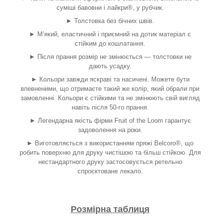
суміші бавовни і лайкри
®
, у рубчик.
► Толстовка без бічних швів.
► М’який, еластичний і приємний на дотик матеріал є
стійким до кошлатання.
► Після прання розмір не змінюється — толстовки не
дають усадку.
► Кольори завжди яскраві та насичені. Можете бути
впевненими, що отримаєте такий же колір, який обрали при
замовленні. Кольори є стійкими та не змінюють свій вигляд
навіть після 50-го прання.
► Легендарна якість фірми Fruit of the Loom гарантує
задоволення на роки.
► Виготовляється з використанням пряжі Belcoro
®
, що
робить поверхню для друку чистішою та більш стійкою. Для
нестандартного друку застосовується ретельно
спроєктоване лекало.
Розмірна таблиця