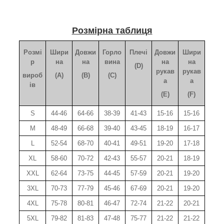
Розмірна таблиця
Розмі
Шири
Довжи
Горло
Плечі
Довжи
Шири
р
на
на
вина
на
на
(D)
рукав
рукав
вироб
(A)
(B)
(C)
а
а
ів
(E)
(F)
S
44-46
64-66
38-39
41-43
15-16
15-16
M
48-49
66-68
39-40
43-45
18-19
16-17
L
52-54
68-70
40-41
49-51
19-20
17-18
XL
58-60
70-72
42-43
55-57
20-21
18-19
XXL
62-64
73-75
44-45
57-59
20-21
19-20
3XL
70-73
77-79
45-46
67-69
20-21
19-20
4XL
75-78
80-81
46-47
72-74
21-22
20-21
5XL
79-82
81-83
47-48
75-77
21-22
21-22