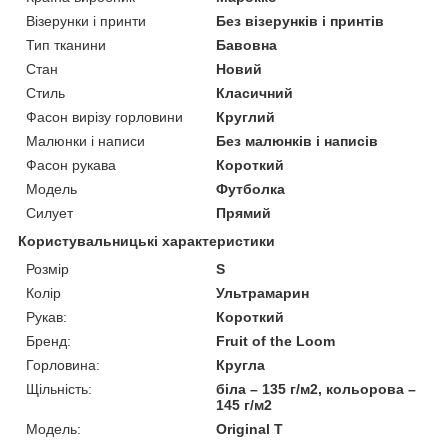
Візерунки і принти
Без візерунків і принтів
Тип тканини
Бавовна
Стан
Новий
Стиль
Класичний
Фасон вирізу горловини
Круглий
Малюнки і написи
Без малюнків і написів
Фасон рукава
Короткий
Модель
Футболка
Силует
Прямий
Користувальницькі характеристики
Розмір
S
Колір
Ультрамарин
Рукав:
Короткий
Бренд:
Fruit of the Loom
Горловина:
Кругла
Щільність:
біла – 135 г/м2, кольорова –
145 г/м2
Модель:
Original T