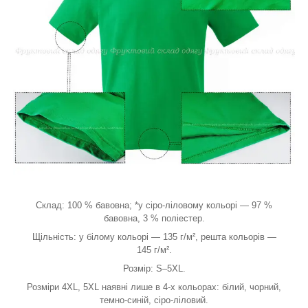
Склад: 100 % бавовна; *у сіро-ліловому кольорі — 97 %
бавовна, 3 % поліестер.
Щільність: у білому кольорі — 135 г/м², решта кольорів —
145 г/м².
Розмір: S–5XL.
Розміри 4XL, 5XL наявні лише в 4-х кольорах: білий, чорний,
темно-синій, сіро-ліловий.