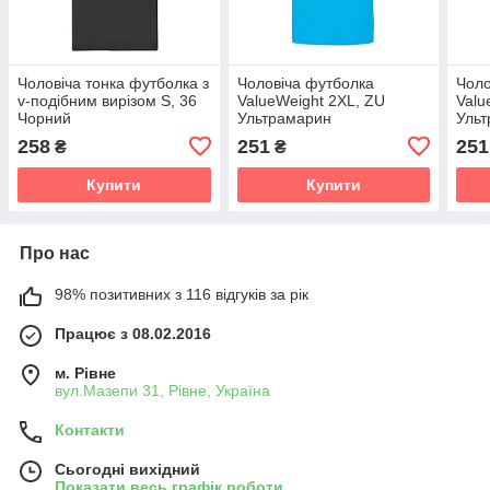
Чоловіча тонка футболка з
Чоловіча футболка
Чоло
v-подібним вирізом S, 36
ValueWeight 2XL, ZU
Valu
Чорний
Ультрамарин
Уль
258
251
251
₴
₴
Купити
Купити
Про нас
98% позитивних з 116 відгуків за рік
Працює з 08.02.2016
м. Рівне
вул.Мазепи 31, Рівне, Україна
Контакти
Сьогодні вихідний
Показати весь графік роботи