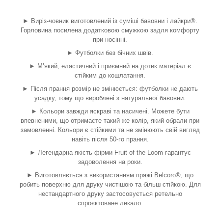
► Виріз-човник виготовлений із суміші бавовни і лайкри
®
.
Горловина посилена додатковою смужкою задля комфорту
при носінні.
► Футболки без бічних швів.
► М’який, еластичний і приємний на дотик матеріал є
стійким до кошлатання.
► Після прання розмір не змінюється: футболки не дають
усадку, тому що вироблені з натуральної бавовни.
► Кольори завжди яскраві та насичені. Можете бути
впевненими, що отримаєте такий же колір, який обрали при
замовленні. Кольори є стійкими та не змінюють свій вигляд
навіть після 50-го прання.
► Легендарна якість фірми Fruit of the Loom гарантує
задоволення на роки.
► Виготовляється з використанням пряжі Belcoro
®
, що
робить поверхню для друку чистішою та більш стійкою. Для
нестандартного друку застосовується ретельно
спроєктоване лекало.