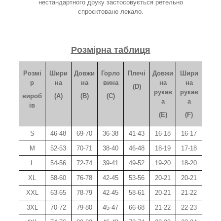
нестандартного друку застосовується ретельно
спроєктоване лекало.
Розмірна таблиця
Розмі
Шири
Довжи
Горло
Плечі
Довжи
Шири
р
на
на
вина
на
на
(D)
рукав
рукав
вироб
(A)
(B)
(C)
а
а
ів
(E)
(F)
S
46-48
69-70
36-38
41-43
16-18
16-17
M
52-53
70-71
38-40
46-48
18-19
17-18
L
54-56
72-74
39-41
49-52
19-20
18-20
XL
58-60
76-78
42-45
53-56
20-21
20-21
XXL
63-65
78-79
42-45
58-61
20-21
21-22
3XL
70-72
79-80
45-47
66-68
21-22
22-23