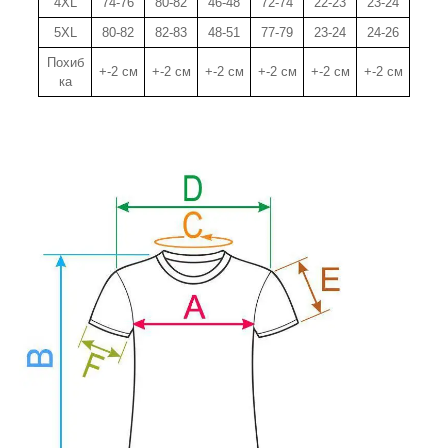
4XL
74-76
80-82
46-48
72-74
22-23
23-24
5XL
80-82
82-83
48-51
77-79
23-24
24-26
Похиб
+-2 см
+-2 см
+-2 см
+-2 см
+-2 см
+-2 см
ка