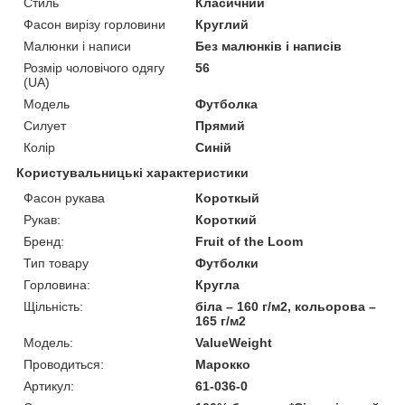
Стиль
Класичний
Фасон вирізу горловини
Круглий
Малюнки і написи
Без малюнків і написів
Розмір чоловічого одягу
56
(UA)
Модель
Футболка
Силует
Прямий
Колір
Синій
Користувальницькі характеристики
Фасон рукава
Короткый
Рукав:
Короткий
Бренд:
Fruit of the Loom
Тип товару
Футболки
Горловина:
Кругла
Щільність:
біла – 160 г/м2, кольорова –
165 г/м2
Модель:
ValueWeight
Проводиться:
Марокко
Артикул:
61-036-0