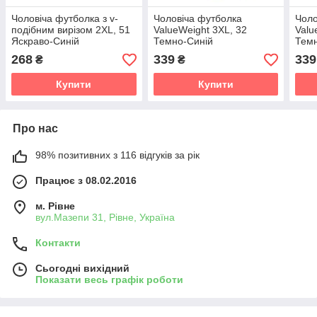
Чоловіча футболка з v-
Чоловіча футболка
Чоло
подібним вирізом 2XL, 51
ValueWeight 3XL, 32
Valu
Яскраво-Синій
Темно-Синій
Темн
268
339
339
₴
₴
Купити
Купити
Про нас
98% позитивних з 116 відгуків за рік
Працює з 08.02.2016
м. Рівне
вул.Мазепи 31, Рівне, Україна
Контакти
Сьогодні вихідний
Показати весь графік роботи