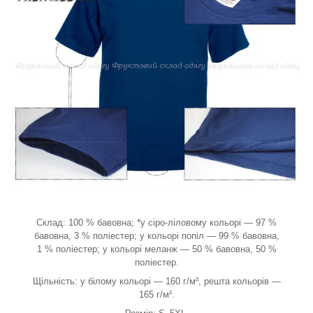
Склад: 100 % бавовна; *у сіро-ліловому кольорі — 97 %
бавовна, 3 % поліестер; у кольорі попіл — 99 % бавовна,
1 % поліестер; у кольорі меланж — 50 % бавовна, 50 %
поліестер.
Щільність: у білому кольорі — 160 г/м², решта кольорів —
165 г/м².