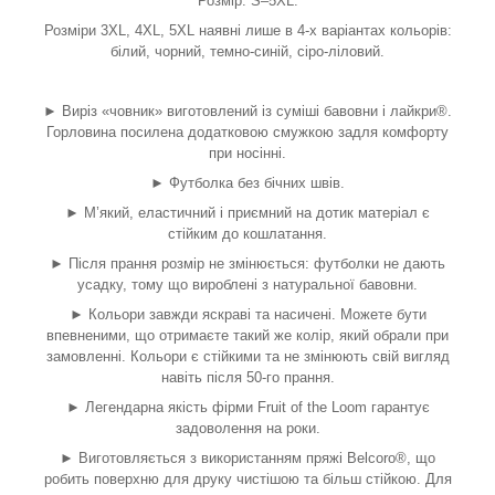
Розмір: S–5XL.
Розміри 3XL, 4XL, 5XL наявні лише в 4-х варіантах кольорів:
білий, чорний, темно-синій, сіро-ліловий.
► Виріз «човник» виготовлений із суміші бавовни і лайкри
®
.
Горловина посилена додатковою смужкою задля комфорту
при носінні.
► Футболка без бічних швів.
► М’який, еластичний і приємний на дотик матеріал є
стійким до кошлатання.
► Після прання розмір не змінюється: футболки не дають
усадку, тому що вироблені з натуральної бавовни.
► Кольори завжди яскраві та насичені. Можете бути
впевненими, що отримаєте такий же колір, який обрали при
замовленні. Кольори є стійкими та не змінюють свій вигляд
навіть після 50-го прання.
► Легендарна якість фірми Fruit of the Loom гарантує
задоволення на роки.
► Виготовляється з використанням пряжі Belcoro
®
, що
робить поверхню для друку чистішою та більш стійкою. Для