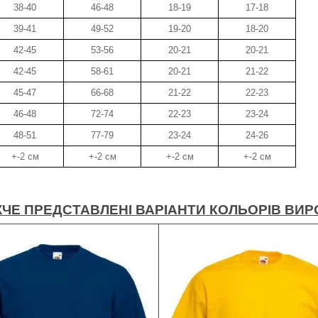
38-40
46-48
18-19
17-18
39-41
49-52
19-20
18-20
42-45
53-56
20-21
20-21
42-45
58-61
20-21
21-22
45-47
66-68
21-22
22-23
46-48
72-74
22-23
23-24
48-51
77-79
23-24
24-26
+-2 см
+-2 см
+-2 см
+-2 см
ЧЕ ПРЕДСТАВЛЕНІ ВАРІАНТИ КОЛЬОРІВ ВИР