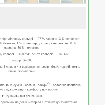
у сіро-ліловому кольорі — 97 % бавовна, 3 % поліестер;
 % бавовна, 1 % поліестер; у кольорі меланж — 50 %
бавовна, 50 % поліестер.
му кольорі — 160 г/м², решта кольорів — 165 г/м².
Розмір: S–5XL.
вні лише в 4-х варіантах кольорів: білий, чорний, темно-
синій, сіро-ліловий.
®
лений із суміші бавовни і лайкри
. Горловина посилена
ою смужкою задля комфорту при носінні.
► Футболка без бічних швів.
 приємний на дотик матеріал є стійким до кошлатання.