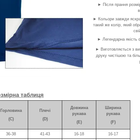
► Після прання розмі
в
► Кольори завжди яскра
такий же колір, який об
сві
► Легендарна якість ф
► Виготовляється з ви
друку чистішою та біл
змірна таблиця
Довжина
Ширина
Горловина
Плечі
рукава
рукава
(C)
(D)
(E)
(F)
36-38
41-43
16-18
16-17