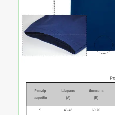
Ро
Розмір
Ширина
Довжина
виробів
(A)
(B)
S
46-48
69-70