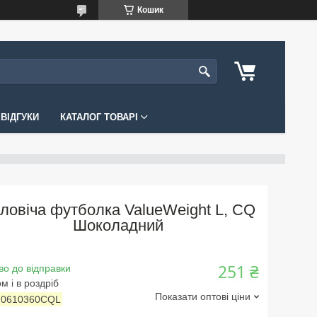
Кошик
ВІДГУКИ
КАТАЛОГ ТОВАРІ
ловіча футболка ValueWeight L, CQ
Шоколадний
251 ₴
во до відправки
м і в роздріб
Показати оптові ціни
:
0610360CQL