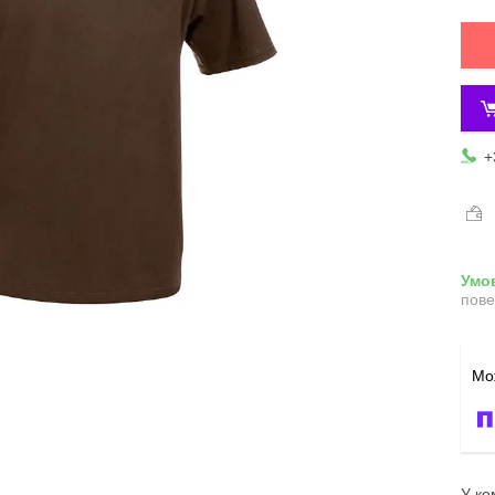
+
пове
У ко