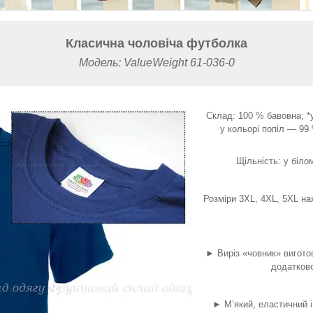
Класична чоловіча футболка
Модель: ValueWeight 61-036-0
Склад: 100 % бавовна; *
у кольорі попіл — 99
Щільність: у біло
Розміри 3XL, 4XL, 5XL ная
► Виріз «човник» виготов
додатков
► М’який, еластичний і