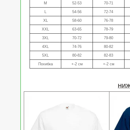
M
52-53
70-71
L
54-56
72-74
XL
58-60
76-78
XXL
63-65
78-79
3XL
70-72
79-80
4XL
74-76
80-82
5XL
80-82
82-83
Похибка
+-2 см
+-2 см
НИЖ