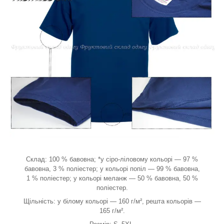
Склад: 100 % бавовна; *у сіро-ліловому кольорі — 97 %
бавовна, 3 % поліестер; у кольорі попіл — 99 % бавовна,
1 % поліестер; у кольорі меланж — 50 % бавовна, 50 %
поліестер.
Щільність: у білому кольорі — 160 г/м², решта кольорів —
165 г/м².