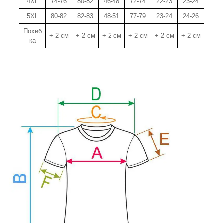
4XL
74-76
80-82
46-48
72-74
22-23
23-24
5XL
80-82
82-83
48-51
77-79
23-24
24-26
Похиб
+-2 см
+-2 см
+-2 см
+-2 см
+-2 см
+-2 см
ка