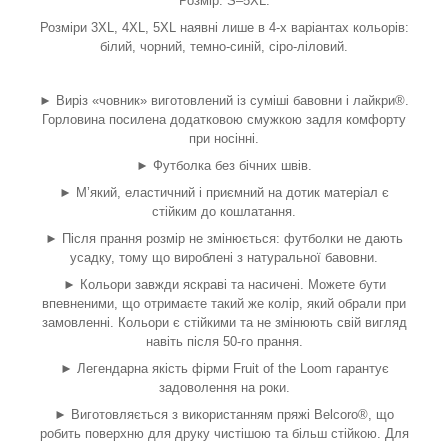
Розмір: S–5XL.
Розміри 3XL, 4XL, 5XL наявні лише в 4-х варіантах кольорів:
білий, чорний, темно-синій, сіро-ліловий.
► Виріз «човник» виготовлений із суміші бавовни і лайкри
®
.
Горловина посилена додатковою смужкою задля комфорту
при носінні.
► Футболка без бічних швів.
► М’який, еластичний і приємний на дотик матеріал є
стійким до кошлатання.
► Після прання розмір не змінюється: футболки не дають
усадку, тому що вироблені з натуральної бавовни.
► Кольори завжди яскраві та насичені. Можете бути
впевненими, що отримаєте такий же колір, який обрали при
замовленні. Кольори є стійкими та не змінюють свій вигляд
навіть після 50-го прання.
► Легендарна якість фірми Fruit of the Loom гарантує
задоволення на роки.
► Виготовляється з використанням пряжі Belcoro
®
, що
робить поверхню для друку чистішою та більш стійкою. Для