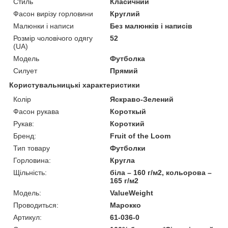
Стиль
Класичний
Фасон вирізу горловини
Круглий
Малюнки і написи
Без малюнків і написів
Розмір чоловічого одягу
52
(UA)
Модель
Футболка
Силует
Прямий
Користувальницькі характеристики
Колір
Яскраво-Зелений
Фасон рукава
Короткый
Рукав:
Короткий
Бренд:
Fruit of the Loom
Тип товару
Футболки
Горловина:
Кругла
Щільність:
біла – 160 г/м2, кольорова –
165 г/м2
Модель:
ValueWeight
Проводиться:
Марокко
Артикул:
61-036-0