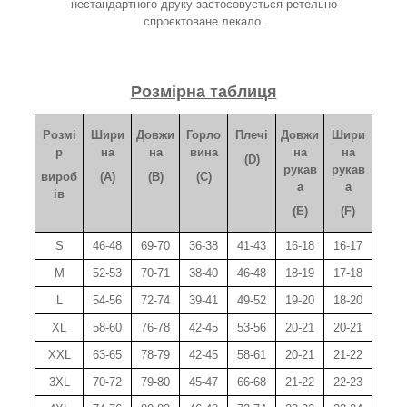
нестандартного друку застосовується ретельно
спроєктоване лекало.
Розмірна таблиця
Розмі
Шири
Довжи
Горло
Плечі
Довжи
Шири
р
на
на
вина
на
на
(D)
рукав
рукав
вироб
(A)
(B)
(C)
а
а
ів
(E)
(F)
S
46-48
69-70
36-38
41-43
16-18
16-17
M
52-53
70-71
38-40
46-48
18-19
17-18
L
54-56
72-74
39-41
49-52
19-20
18-20
XL
58-60
76-78
42-45
53-56
20-21
20-21
XXL
63-65
78-79
42-45
58-61
20-21
21-22
3XL
70-72
79-80
45-47
66-68
21-22
22-23