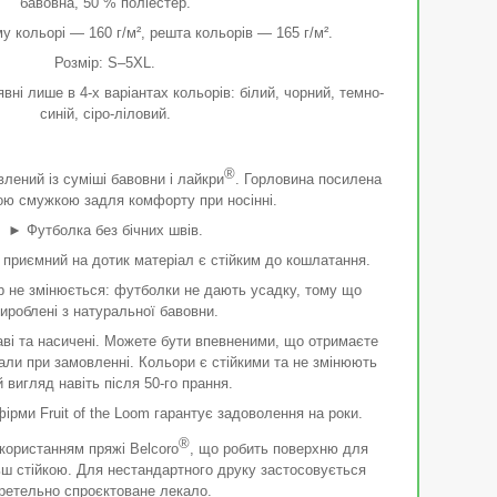
бавовна, 50 % поліестер.
му кольорі — 160 г/м², решта кольорів — 165 г/м².
Розмір: S–5XL.
вні лише в 4-х варіантах кольорів: білий, чорний, темно-
синій, сіро-ліловий.
®
лений із суміші бавовни і лайкри
. Горловина посилена
ою смужкою задля комфорту при носінні.
► Футболка без бічних швів.
 приємний на дотик матеріал є стійким до кошлатання.
р не змінюється: футболки не дають усадку, тому що
ироблені з натуральної бавовни.
ві та насичені. Можете бути впевненими, що отримаєте
рали при замовленні. Кольори є стійкими та не змінюють
й вигляд навіть після 50-го прання.
ірми Fruit of the Loom гарантує задоволення на роки.
®
користанням пряжі Belcoro
, що робить поверхню для
ьш стійкою. Для нестандартного друку застосовується
ретельно спроєктоване лекало.