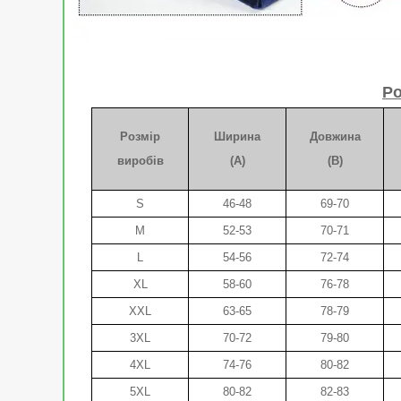
Ро
Розмір
Ширина
Довжина
виробів
(A)
(B)
S
46-48
69-70
M
52-53
70-71
L
54-56
72-74
XL
58-60
76-78
XXL
63-65
78-79
3XL
70-72
79-80
4XL
74-76
80-82
5XL
80-82
82-83