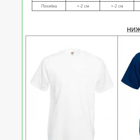
Похибка
+-2 см
+-2 см
НИЖ