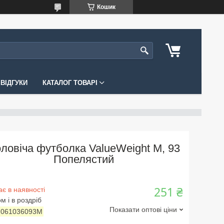
Кошик
ВІДГУКИ
КАТАЛОГ ТОВАРІ
ловіча футболка ValueWeight M, 93
Попелястий
251 ₴
є в наявності
м і в роздріб
Показати оптові ціни
:
061036093M