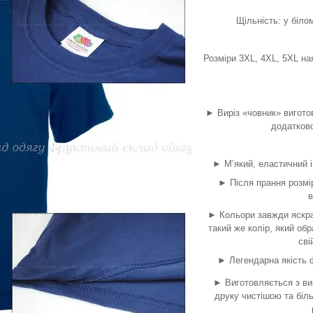
Щільність: у біло
Розміри 3XL, 4XL, 5XL ная
► Виріз «човник» виготов
додатков
► М’який, еластичний і
► Після прання розмі
в
► Кольори завжди яскра
такий же колір, який об
сві
► Легендарна якість ф
► Виготовляється з ви
друку чистішою та біл