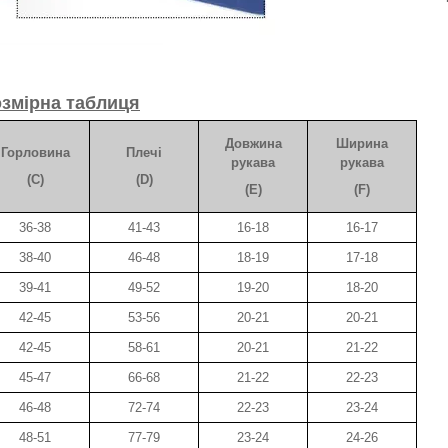
змірна таблиця
Довжина
Ширина
Горловина
Плечі
рукава
рукава
(C)
(D)
(E)
(F)
36-38
41-43
16-18
16-17
38-40
46-48
18-19
17-18
39-41
49-52
19-20
18-20
42-45
53-56
20-21
20-21
42-45
58-61
20-21
21-22
45-47
66-68
21-22
22-23
46-48
72-74
22-23
23-24
48-51
77-79
23-24
24-26