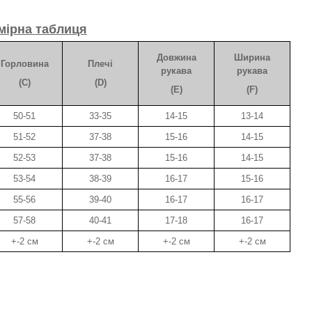
мірна таблиця
Довжина
Ширина
Горловина
Плечі
рукава
рукава
(C)
(D)
(E)
(F)
50-51
33-35
14-15
13-14
51-52
37-38
15-16
14-15
52-53
37-38
15-16
14-15
53-54
38-39
16-17
15-16
55-56
39-40
16-17
16-17
57-58
40-41
17-18
16-17
+-2 см
+-2 см
+-2 см
+-2 см