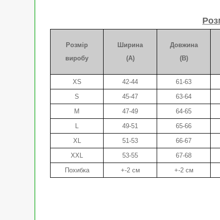
Роз
Розмір
Ширина
Довжина
виробу
(A)
(B)
XS
42-44
61-63
S
45-47
63-64
M
47-49
64-65
L
49-51
65-66
XL
51-53
66-67
XXL
53-55
67-68
Похибка
+-2 см
+-2 см