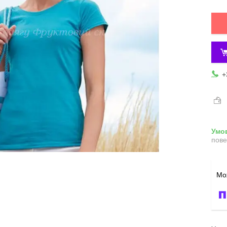
+
пове