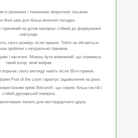
м із резинкою і тканинною зворотною тасьмою.
і бічні шви для більш жіночної посадки.
і приємний на дотик матеріал стійкий до формування
ковтунців.
ть свого розміру після прання. Тобто не збігаються.
ьки зроблені з натуральної бавовни.
раві і насичені. Можеш бути впевнений, що отримаєш
такий колір, який вибрав.
е втрачає свого вигляду навіть після 50-го прання.
ірми Fruit of the Loom гарантує задоволення на роки.
користанням пряжі Belcoro®, що сприяє більш чистій і
стійкій друкарській поверхні.
роєктоване лекало для нестандартного друку.