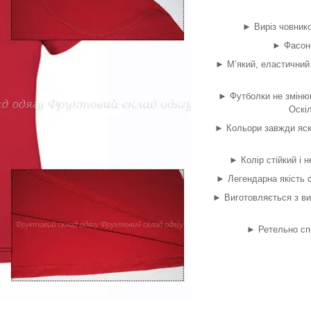
► Виріз човнико
► Фасонн
► М’який, еластичний 
► Футболки не змінюю
Оскіл
► Кольори завжди яск
► Колір стійкий і н
► Легендарна якість ф
► Виготовляється з ви
► Ретельно сп