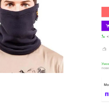
+
пове