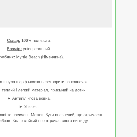
Склад:
100
% полиэстр.
Розмір:
універсальний.
робник:
Myrtle Beach (Німеччина).
ю шнура шарф можна перетворити на ковпачок.
 теплий і легкий матеріал, приємний на дотик.
►
Антипілінгова вовна.
►
Унісекс.
аві та насичені. Можеш бути впевнений, що отримаєш
вибрав. Колір стійкий і не втрачає свого вигляду.