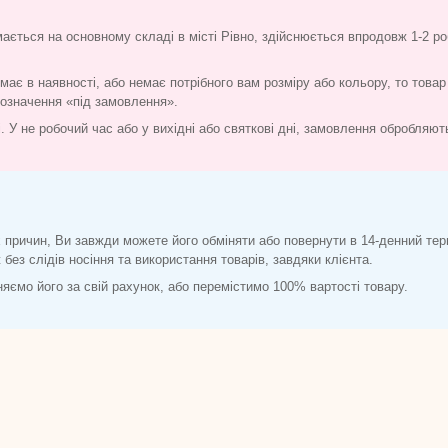
мається на основному складі в місті Рівно, здійснюється впродовж 1-2 ро
ає в наявності, або немає потрібного вам розміру або кольору, то товар
позначення «під замовлення».
ті. У не робочий час або у вихідні або святкові дні, замовлення обробляю
 причин, Ви завжди можете його обміняти або повернути в 14-денний тер
без слідів носіння та використання товарів, завдяки клієнта.
іняємо його за свій рахунок, або перемістимо 100% вартості товару.