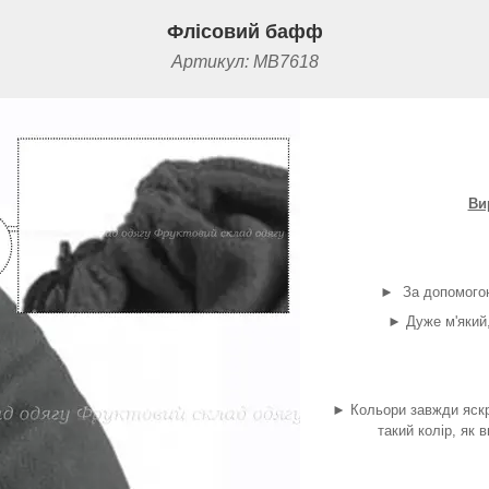
Флісовий бафф
Артикул:
MB7618
Ви
►
За допомого
►
Дуже м'який,
►
Кольори завжди яскр
такий колір, як 