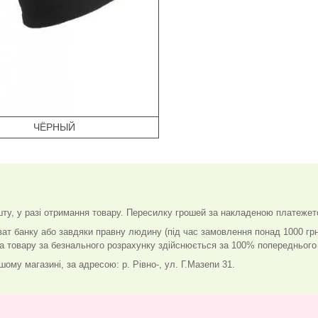
ЧЁРНЫЙ
у, у разі отримання товару. Пересилку грошей за накладеною платежет
ват банку або завдяки правну людину (під час замовлення понад 1000 гр
ка товару за безнального розрахунку здійснюється за 100% попереднього
ому магазині, за адресою: р. Рівно-, ул. Г.Мазепи 31.