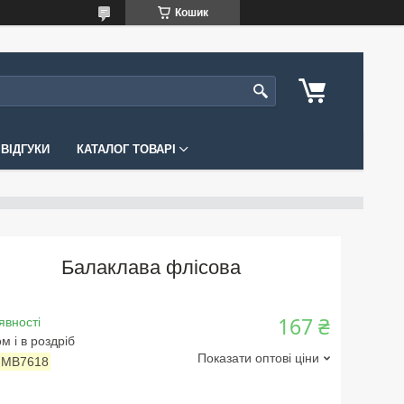
Кошик
ВІДГУКИ
КАТАЛОГ ТОВАРІ
Балаклава флісова
167 ₴
явності
м і в роздріб
Показати оптові ціни
:
MB7618