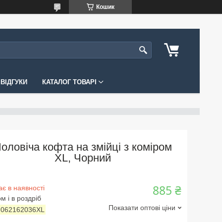
Кошик
ВІДГУКИ
КАТАЛОГ ТОВАРІ
оловіча кофта на змійці з коміром
XL, Чорний
885 ₴
є в наявності
м і в роздріб
Показати оптові ціни
:
062162036XL