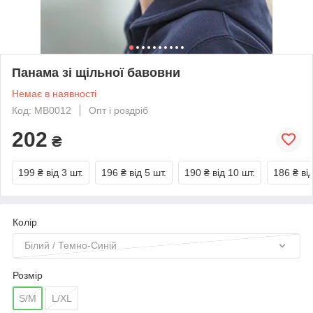
Панама зі щільної бавовни
Немає в наявності
Код: MB0012
Опт і роздріб
202
₴
199 ₴
від 3 шт.
196 ₴
від 5 шт.
190 ₴
від 10 шт.
186 ₴
ві
Колір
Білий / Темно-Синій
Розмір
S/M
L/XL