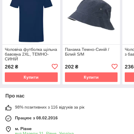
Чоловіча футболка щільна
Панама Темно-Синій /
Чоло
бавовна 2XL, ТЕМНО-
Білий S/M
з ба
СИНІЙ
262
202
236
₴
₴
Купити
Купити
Про нас
98% позитивних з 116 відгуків за рік
Працює з 08.02.2016
м. Рівне
вул.Мазепи 31, Рівне, Україна