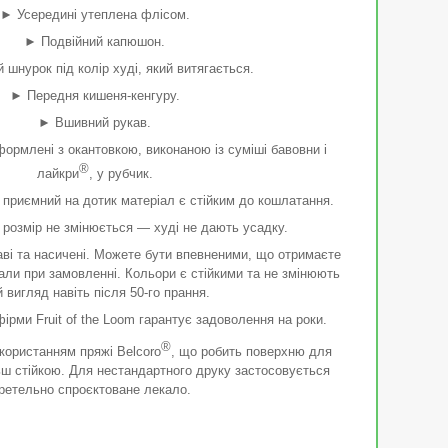
► Усередині утеплена флісом.
► Подвійний капюшон.
шнурок під колір худі, який витягається.
► Передня кишеня-кенгуру.
► Вшивний рукав.
ормлені з окантовкою, виконаною із суміші бавовни і
®
лайкри
, у рубчик.
 приємний на дотик матеріал є стійким до кошлатання.
розмір не змінюється — худі не дають усадку.
ві та насичені. Можете бути впевненими, що отримаєте
рали при замовленні. Кольори є стійкими та не змінюють
й вигляд навіть після 50-го прання.
ірми Fruit of the Loom гарантує задоволення на роки.
®
користанням пряжі Belcoro
, що робить поверхню для
ьш стійкою. Для нестандартного друку застосовується
ретельно спроєктоване лекало.