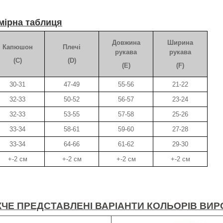
мірна таблиця
Довжина
Ширина
Капюшон
Плечі
рукава
рукава
(C)
(D)
(E)
(F)
30-31
47-49
55-56
21-22
32-33
50-52
56-57
23-24
32-33
53-55
57-58
25-26
33-34
58-61
59-60
27-28
33-34
64-66
61-62
29-30
+-2 см
+-2 см
+-2 см
+-2 см
ЧЕ ПРЕДСТАВЛЕНІ ВАРІАНТИ КОЛЬОРІВ ВИР