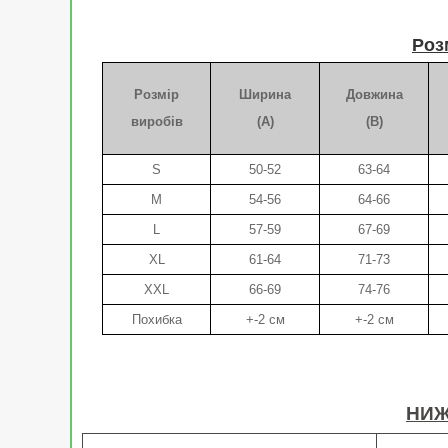
Роз
Розмір
Ширина
Довжина
виробів
(A)
(B)
S
50-52
63-64
M
54-56
64-66
L
57-59
67-69
XL
61-64
71-73
XXL
66-69
74-76
Похибка
+-2 см
+-2 см
НИЖ