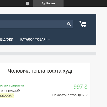
Кошик
ВІДГУКИ
КАТАЛОГ ТОВАРІ
Чоловіча тепла кофта худі
997 ₴
во до відправки
м і в роздріб
Показати оптові ціни
:
0622080