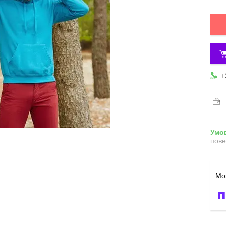
+
пове