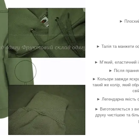
► Плоский 
► Талія та манжети оф
► М’який, еластичний і
► Після прання 
► Кольори завжди яскра
такий же колір, який об
сві
► Легендарна якість ф
► Виготовляється з ви
друку чистішою та біл