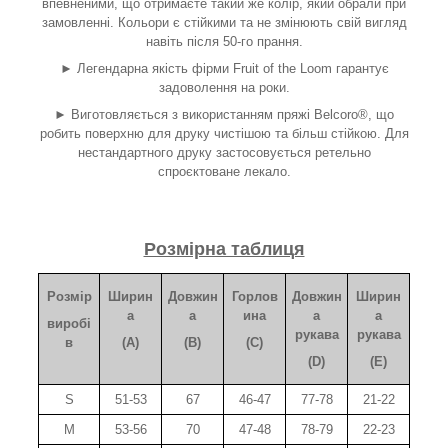
впевненими, що отримаєте такий же колір, який обрали при
замовленні. Кольори є стійкими та не змінюють свій вигляд
навіть після 50-го прання.
► Легендарна якість фірми Fruit of the Loom гарантує
задоволення на роки.
► Виготовляється з використанням пряжі Belcoro
®
, що
робить поверхню для друку чистішою та більш стійкою. Для
нестандартного друку застосовується ретельно
спроєктоване лекало.
Розмірна таблиця
Розмір
Ширин
Довжин
Горлов
Довжин
Ширин
а
а
ина
а
а
виробі
рукава
рукава
в
(A)
(B)
(C)
(D)
(E)
S
51-53
67
46-47
77-78
21-22
M
53-56
70
47-48
78-79
22-23