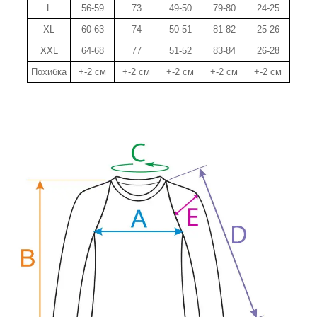
L
56-59
73
49-50
79-80
24-25
XL
60-63
74
50-51
81-82
25-26
XXL
64-68
77
51-52
83-84
26-28
Похибка
+-2 см
+-2 см
+-2 см
+-2 см
+-2 см