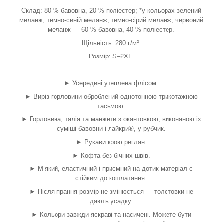
Склад: 80 % бавовна, 20 % поліестер; *у кольорах зелений
меланж, темно-синій меланж, темно-сірий меланж, червоний
меланж — 60 % бавовна, 40 % поліестер.
Щільність: 280 г/м².
Розмір: S–2XL.
► Усередині утеплена флісом.
► Виріз горловини оброблений однотонною трикотажною
тасьмою.
► Горловина, талія та манжети з окантовкою, виконаною із
суміші бавовни і лайкри
®
, у рубчик.
► Рукави крою реглан.
► Кофта без бічних швів.
► М’який, еластичний і приємний на дотик матеріал є
стійким до кошлатання.
► Після прання розмір не змінюється — толстовки не
дають усадку.
► Кольори завжди яскраві та насичені. Можете бути