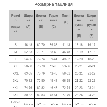
Розмірна таблиця
Розмі
Шири
Довжи
Горло
Плечі
Довжи
Шири
р
на
на:
вина
на
на
(D)
рукав
рукав
издел
(A)
(B)
(C)
а
а
ия
(E)
(F)
S
46-48
69-70
36-38
41-43
16-18
16-17
M
52-53
70-71
38-40
46-48
18-19
17-18
L
54-56
72-74
39-41
49-52
19-20
18-20
XL
58-60
76-78
42-45
53-56
20-21
20-21
XXL
63-65
78-79
42-45
58-61
20-21
21-22
3XL
70-72
79-80
45-47
66-68
21-22
22-23
4XL
74-76
80-82
46-48
72-74
22-23
23-24
5XL
80-82
82-83
48-51
77-79
23-24
24-26
Похиб
+-2 см
+-2 см
+-2 см
+-2 см
+-2 см
+-2 см
ка