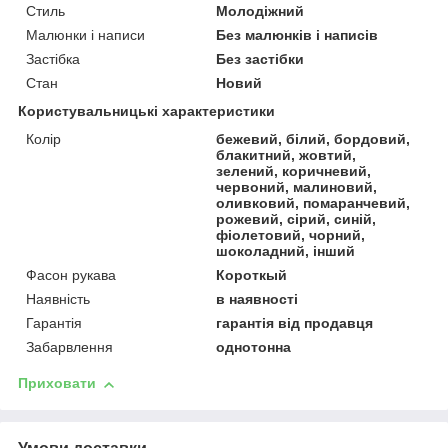
Стиль
Молодіжний
Малюнки і написи
Без малюнків і написів
Застібка
Без застібки
Стан
Новий
Користувальницькі характеристики
Колір
бежевий, білий, бордовий,
блакитний, жовтий,
зелений, коричневий,
червоний, малиновий,
оливковий, помаранчевий,
рожевий, сірий, синій,
фіолетовий, чорний,
шоколадний, інший
Фасон рукава
Короткый
Наявність
в наявності
Гарантія
гарантія від продавця
Забарвлення
однотонна
Приховати