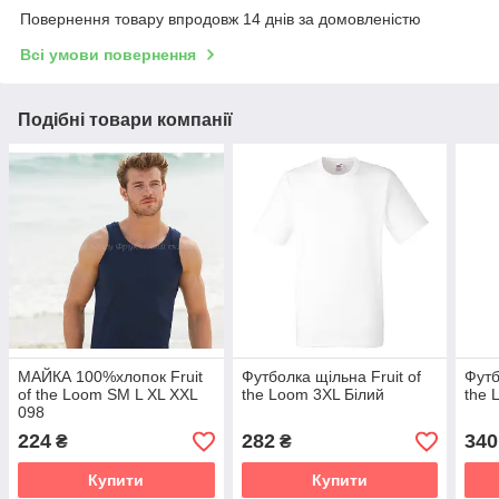
Повернення товару впродовж 14 днів за домовленістю
Всі умови повернення
Подібні товари компанії
МАЙКА 100%хлопок Fruit
Футболка щільна Fruit of
Футб
of the Loom SM L XL XXL
the Loom 3XL Білий
the 
098
224
282
340
₴
₴
Купити
Купити