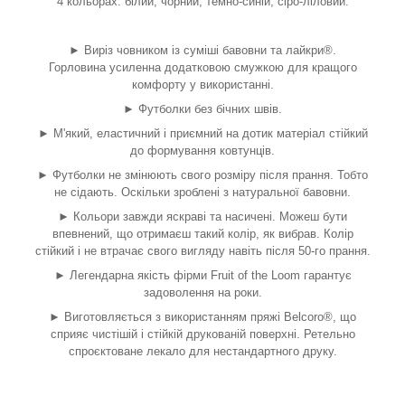
4 кольорах: білий, чорний, темно-синій, сіро-ліловий.
► Виріз човником із суміші бавовни та лайкри®.
Горловина усиленна додатковою смужкою для кращого
комфорту у використанні.
► Футболки без бічних швів.
► М'який, еластичний і приємний на дотик матеріал стійкий
до формування ковтунців.
► Футболки не змінюють свого розміру після прання. Тобто
не сідають. Оскільки зроблені з натуральної бавовни.
► Кольори завжди яскраві та насичені. Можеш бути
впевнений, що отримаєш такий колір, як вибрав. Колір
стійкий і не втрачає свого вигляду навіть після 50-го прання.
► Легендарна якість фірми Fruit of the Loom гарантує
задоволення на роки.
► Виготовляється з використанням пряжі Belcoro®, що
сприяє чистішій і стійкій друкованій поверхні. Ретельно
спроєктоване лекало для нестандартного друку.