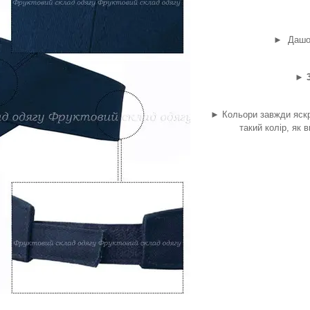
►
Дашо
► 
►
Кольори завжди яскр
такий колір, як 