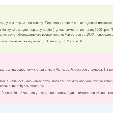
у, у разі отримання товару. Пересилку грошей за накладеною платежет
т банку або завдяки правну особи (під час замовлення понад 1000 грн).
ка товару за безнашвидкого розрахунку здійснюється за 100% попередньо
ому магазині, за адресою: р. Рівно-, ул. Г.Мазепи 31.
мається на основному складі в місті Рівно, здійснюється впродовж 1-2 ро
ає в наявності, або немає потрібного вам розміру або кольору, то товар
позначення «під замовлення».
ті. У не робочий час або у вихідні або святкові дні, замовлення обробляю