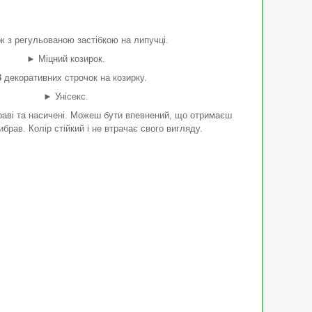
к з регульованою застібкою на липучці.
►
Міцний козирок.
3
декоративних строчок на козирку.
►
Унісекс.
аві та насичені. Можеш бути впевнений, що отримаєш
вибрав. Колір стійкий і не втрачає свого вигляду.