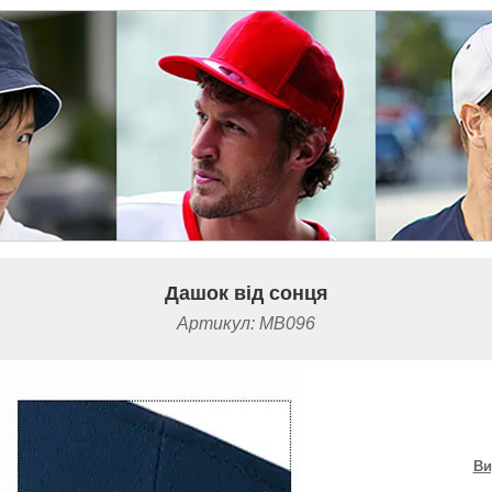
Дашок від сонця
Артикул:
MB096
Ви