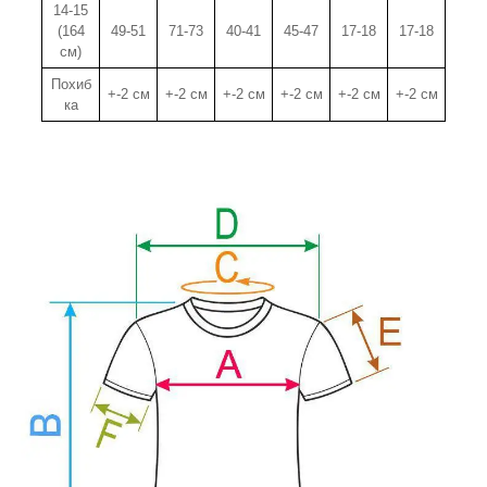
14-15
(164
49-51
71-73
40-41
45-47
17-18
17-18
см)
Похиб
+-2 см
+-2 см
+-2 см
+-2 см
+-2 см
+-2 см
ка