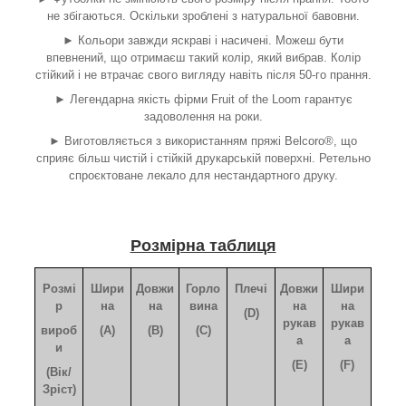
не збігаються. Оскільки зроблені з натуральної бавовни.
► Кольори завжди яскраві і насичені. Можеш бути
впевнений, що отримаєш такий колір, який вибрав. Колір
стійкий і не втрачає свого вигляду навіть після 50-го прання.
► Легендарна якість фірми Fruit of the Loom гарантує
задоволення на роки.
► Виготовляється з використанням пряжі Belcoro®, що
сприяє більш чистій і стійкій друкарській поверхні. Ретельно
спроєктоване лекало для нестандартного друку.
Розмірна таблиця
Розмі
Шири
Довжи
Горло
Плечі
Довжи
Шири
р
на
на
вина
на
на
(D)
рукав
рукав
вироб
(A)
(B)
(C)
а
а
и
(E)
(F)
(Вік/
Зріст)