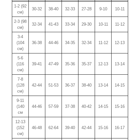
1-2 (92
30-32
38-40
32-33
27-28
9-10
10-11
см)
2-3 (98
32-34
41-43
33-34
29-30
10-11
11-12
см)
3-4
(104
36-38
44-46
34-35
32-34
11-12
12-13
см)
5-6
(116
39-41
47-49
35-36
35-37
12-13
13-14
см)
7-8
(128
42-44
51-53
36-37
38-40
13-14
14-15
см)
9-11
(140
44-46
57-59
37-38
40-42
14-15
15-16
см
12-13
(152
46-48
62-64
39-40
42-44
15-16
16-17
см)