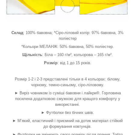
Склад
: 100% бавовна; *Сіро-ліловий колір: 97% бавовна, 3%
поліестер
*Кольори МЕЛАНЖ: 50% бавовна, 50% поліестер.
Щільність
: Біла – 160 г/м², кольорова – 165 г/м².
Розмір
: від 1 до 15 років.
Розмір 1-2 і 2-3 представлені тільки в 4 кольорах: білому,
чорному, темно-синьому, сіро-ліловому.
► Виріз човником із суміші бавовни і лайкри®. Горловина
посилена додатковою смужкою для кращого комфорту у
використанні.
► Футболки без бічних швів.
► М’який, еластичний і приємний на дотик матеріал стійкий
до формування ковтунців.
► Футболки не змінюють свого розміру після прання. Тобто