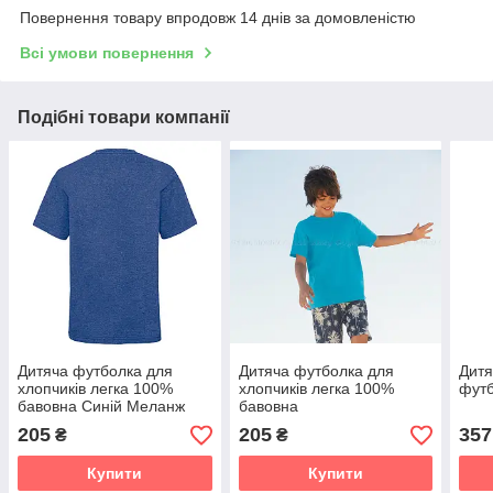
Повернення товару впродовж 14 днів за домовленістю
Всі умови повернення
Подібні товари компанії
Дитяча футболка для
Дитяча футболка для
Дитя
хлопчиків легка 100%
хлопчиків легка 100%
фут
бавовна Синій Меланж
бавовна
61-033-R6 14-15
205
205
357
₴
₴
Купити
Купити