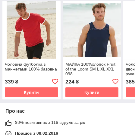
Чоловіча футболка з
МАЙКА 100%хлопок Fruit
Чоло
манжетами 100% бавовна
of the Loom SM L XL XXL
двок
098
рука
339
224
385
₴
₴
Купити
Купити
Про нас
98% позитивних з 116 відгуків за рік
Працює з 08.02.2016