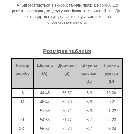
► Виготовляється з використанням пряжі Belcoro
®
, що
робить поверхню для друку чистішою та більш стійкою. Для
нестандартного друку застосовується ретельно
спроєктоване лекало.
Розмірна таблиця
Розмір
Ширина
Довжина
Ширина
Пройма
виробу
(A)
(B)
шлейки
рукава
(C)
(D)
S
44-45
66-67
5-6
19-20
M
46-47
69-70
5-6
20-21
L
51-53
70-71
5-6
21-22
XL
54-56
71-72
6-7
22-23
XXL
56-57
72-73
6-7
23-24