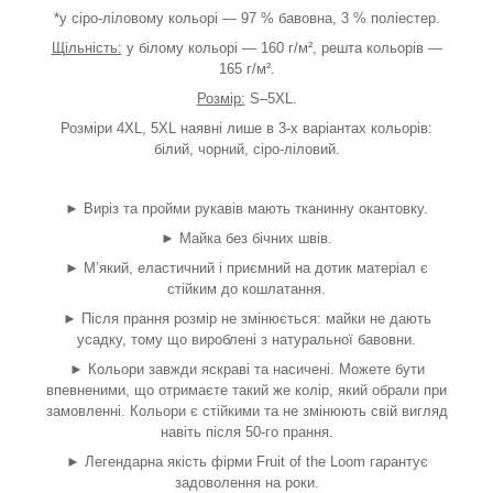
*у сіро-ліловому кольорі — 97 % бавовна, 3 % поліестер.
Щільність:
у білому кольорі — 160 г/м², решта кольорів —
165 г/м².
Розмір:
S–5XL.
Розміри 4XL, 5XL наявні лише в 3-х варіантах кольорів:
білий, чорний, сіро-ліловий.
► Виріз та пройми рукавів мають тканинну окантовку.
► Майка без бічних швів.
► М’який, еластичний і приємний на дотик матеріал є
стійким до кошлатання.
► Після прання розмір не змінюється: майки не дають
усадку, тому що вироблені з натуральної бавовни.
► Кольори завжди яскраві та насичені. Можете бути
впевненими, що отримаєте такий же колір, який обрали при
замовленні. Кольори є стійкими та не змінюють свій вигляд
навіть після 50-го прання.
► Легендарна якість фірми Fruit of the Loom гарантує
задоволення на роки.