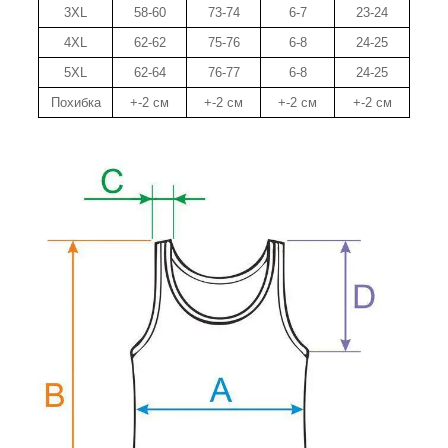
3XL
58-60
73-74
6-7
23-24
4XL
62-62
75-76
6-8
24-25
5XL
62-64
76-77
6-8
24-25
Похибка
+-2 см
+-2 см
+-2 см
+-2 см