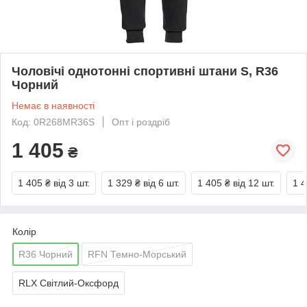
Чоловічі однотонні спортивні штани S, R36
Чорний
Немає в наявності
Код: 0R268MR36S
Опт і роздріб
1 405
₴
1 405 ₴
від 3 шт.
1 329 ₴
від 6 шт.
1 405 ₴
від 12 шт.
1 4
Колір
R36 Чорний
RFN Темно-Морський
RLX Світлий-Оксфорд