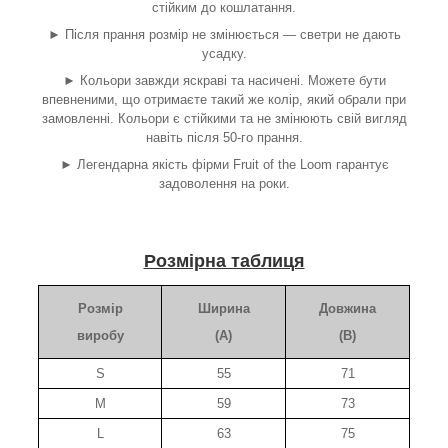
стійким до кошлатання.
► Після прання розмір не змінюється — светри не дають
усадку.
► Кольори завжди яскраві та насичені. Можете бути
впевненими, що отримаєте такий же колір, який обрали при
замовленні. Кольори є стійкими та не змінюють свій вигляд
навіть після 50-го прання.
► Легендарна якість фірми Fruit of the Loom гарантує
задоволення на роки.
Розмірна таблиця
Розмір
Ширина
Довжина
виробу
(A)
(B)
S
55
71
M
59
73
L
63
75