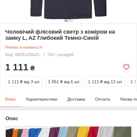
Чоловічий флісовий светр з коміром на
замку L, AZ Глибокий Темно-Синій
Немає в наявності
Код: 0625120AZL
Опт і роздріб
1 111
₴
1 111 ₴
від 3 шт.
1 051 ₴
від 6 шт.
1 111 ₴
від 12 шт.
1 1
Опис
Характеристики
Доставка
Оплата
Умови п
Опис