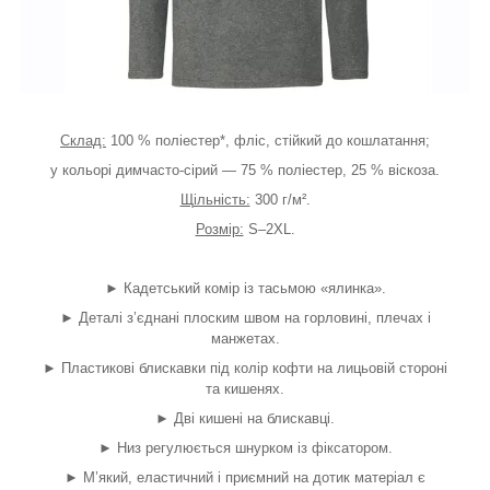
Склад:
100 % поліестер*, фліс, стійкий до кошлатання;
у кольорі димчасто-сірий — 75 % поліестер, 25 % віскоза.
Щільність:
300 г/м².
Розмір:
S–2XL.
► Кадетський комір із тасьмою «ялинка».
► Деталі з’єднані плоским швом на горловині, плечах і
манжетах.
► Пластикові блискавки під колір кофти на лицьовій стороні
та кишенях.
► Дві кишені на блискавці.
► Низ регулюється шнурком із фіксатором.
► М’який, еластичний і приємний на дотик матеріал є