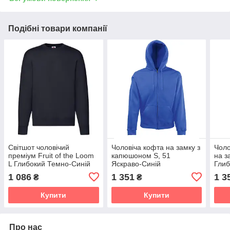
Подібні товари компанії
Світшот чоловічий
Чоловіча кофта на замку з
Чоло
преміум Fruit of the Loom
капюшоном S, 51
на з
L Глибокий Темно-Синій
Яскраво-Синій
Глиб
1 086
1 351
1 3
₴
₴
Купити
Купити
Про нас