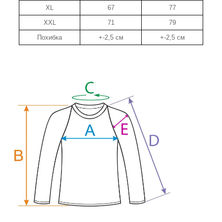
XL
67
77
XXL
71
79
Похибка
+-2,5 см
+-2,5 см