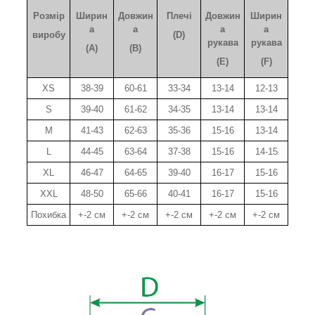
Розмір
Ширин
Довжин
Плечі
Довжин
Ширин
а
а
а
а
виробу
(D)
рукава
рукава
(A)
(B)
(E)
(F)
XS
38-39
60-61
33-34
13-14
12-13
S
39-40
61-62
34-35
13-14
13-14
M
41-43
62-63
35-36
15-16
13-14
L
44-45
63-64
37-38
15-16
14-15
XL
46-47
64-65
39-40
16-17
15-16
XXL
48-50
65-66
40-41
16-17
15-16
Похибка
+-2 см
+-2 см
+-2 см
+-2 см
+-2 см