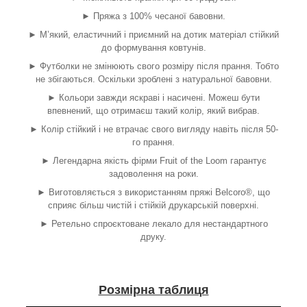
► Пряжа з 100% чесаної бавовни.
► М’який, еластичний і приємний на дотик матеріал стійкий
до формування ковтунів.
► Футболки не змінюють свого розміру після прання. Тобто
не збігаються. Оскільки зроблені з натуральної бавовни.
► Кольори завжди яскраві і насичені. Можеш бути
впевнений, що отримаєш такий колір, який вибрав.
► Колір стійкий і не втрачає свого вигляду навіть після 50-
го прання.
► Легендарна якість фірми Fruit of the Loom гарантує
задоволення на роки.
► Виготовляється з використанням пряжі Belcoro®, що
сприяє більш чистій і стійкій друкарській поверхні.
► Ретельно спроєктоване лекало для нестандартного
друку.
Розмірна таблиця