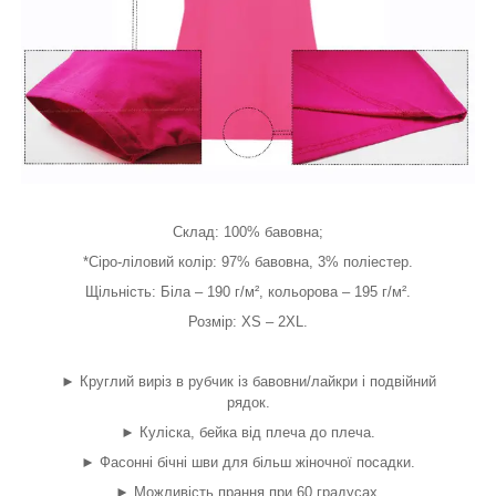
Склад: 100% бавовна;
*Сіро-ліловий колір: 97% бавовна, 3% поліестер.
Щільність: Біла – 190 г/м², кольорова – 195 г/м².
Розмір: XS – 2XL.
► Круглий виріз в рубчик із бавовни/лайкри і подвійний
рядок.
► Куліска, бейка від плеча до плеча.
► Фасонні бічні шви для більш жіночної посадки.
► Можливість прання при 60 градусах.