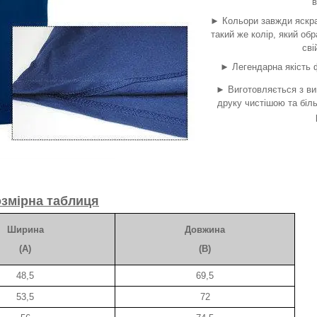
в
► Кольори завжди яскра
такий же колір, який об
сві
► Легендарна якість ф
► Виготовляється з ви
друку чистішою та біл
змірна таблиця
Ширина
Довжина
(A)
(B)
48,5
69,5
53,5
72