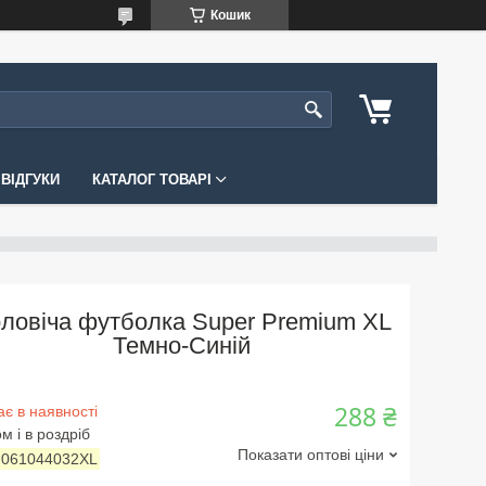
Кошик
ВІДГУКИ
КАТАЛОГ ТОВАРІ
ловіча футболка Super Premium XL
Темно-Синій
288 ₴
є в наявності
м і в роздріб
Показати оптові ціни
:
061044032XL