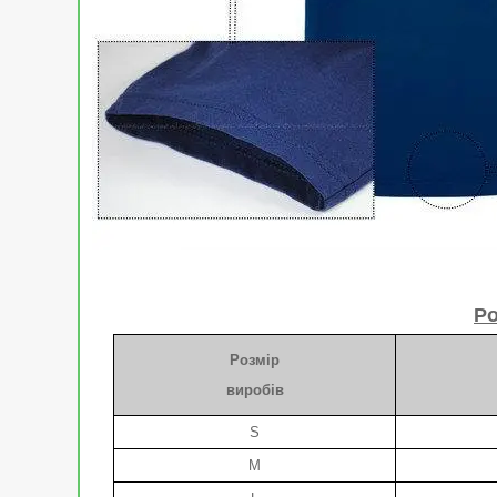
Ро
Розмір
виробів
S
M