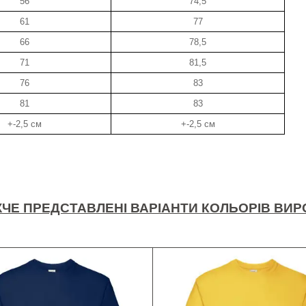
56
74,5
61
77
66
78,5
71
81,5
76
83
81
83
+-2,5 см
+-2,5 см
ЧЕ ПРЕДСТАВЛЕНІ ВАРІАНТИ КОЛЬОРІВ ВИР