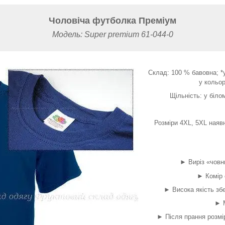
Чоловіча футболка Преміум
Модель: Super premium 61-044-0
Склад: 100 % бавовна; *
у кольор
Щільність: у біло
Розміри 4XL, 5XL наявн
► Виріз «човни
► Комір 
► Висока якість збе
► М
► Після прання розмі