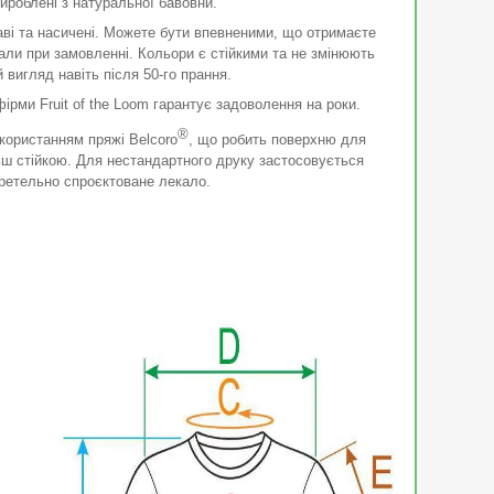
ироблені з натуральної бавовни.
ві та насичені. Можете бути впевненими, що отримаєте
рали при замовленні. Кольори є стійкими та не змінюють
й вигляд навіть після 50-го прання.
ірми Fruit of the Loom гарантує задоволення на роки.
®
користанням пряжі Belcoro
, що робить поверхню для
ьш стійкою. Для нестандартного друку застосовується
ретельно спроєктоване лекало.