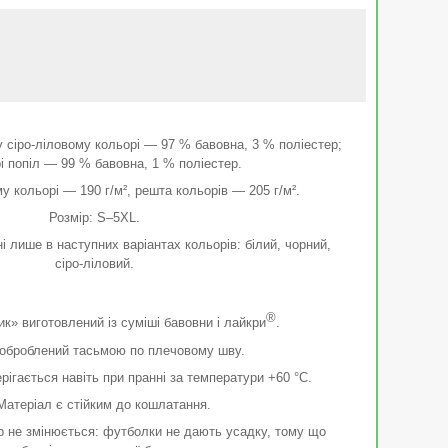
у сіро-ліловому кольорі — 97 % бавовна, 3 % поліестер;
і попіл — 99 % бавовна, 1 % поліестер.
му кольорі — 190 г/м², решта кольорів — 205 г/м².
Розмір: S–5XL.
і лише в наступних варіантах кольорів: білий, чорний,
сіро-ліловий.
®
к» виготовлений із суміші бавовни і лайкри
.
оброблений тасьмою по плечовому шву.
рігається навіть при пранні за температури +60 °С.
атеріал є стійким до кошлатання.
р не змінюється: футболки не дають усадку, тому що