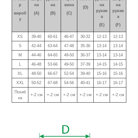
р
на
на
вина
на
на
(D)
рукав
рукав
вироб
(A)
(B)
(C)
а
а
у
(E)
(F)
XS
39-40
60-61
46-47
30-32
12-13
12-13
S
42-44
63-64
47-48
35-36
13-14
13-14
M
44-46
64-65
49-50
36-37
13-14
13-14
L
46-48
53-66
49-50
37-39
14-15
14-15
XL
48-50
66-67
52-54
39-40
15-16
15-16
XXL
50-52
67-68
54-56
40-41
16-17
16-17
Похиб
+-2 см
+-2 см
+-2 см
+-2 см
+-2 см
+-2 см
ка