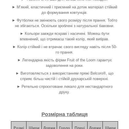
► М’який, еластичний і приємний на дотик матеріал стійкий
до формування ковтунців.
► Футболки не змінюють свого розміру після прання. Тобто
не збігаються. Оскільки зроблені з натуральної бавовни.
► Кольори завжди яскраві і насичені. Можеш бути
впевнений, що отримаєш такий колір, який вибрав.
► Колір стійкий і не втрачає свого вигляду навіть після 50-
го прання.
► Легендарна якість фірми Fruit of the Loom гарантує
задоволення на роки.
► Виготовляється з використанням пряжі Belcoro®, що
сприяє більш чистій і стійкій друкарській поверхні.
► Ретельно спроєктоване лекало для нестандартного
друку.
Розмірна таблиця
Розмі
Шири
Довжи
Горло
Плечі
Довжи
Шири