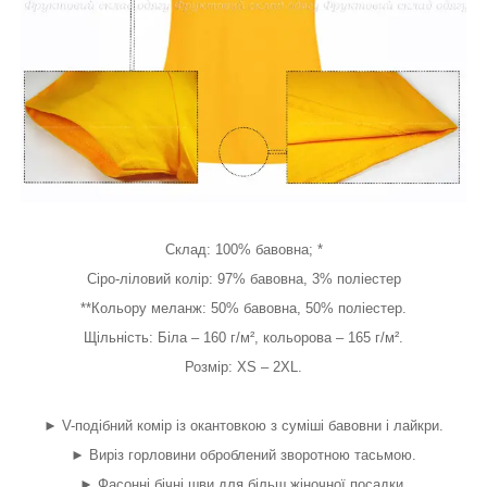
Склад: 100% бавовна; *
Сіро-ліловий колір: 97% бавовна, 3% поліестер
**Кольору меланж: 50% бавовна, 50% поліестер.
Щільність: Біла – 160 г/м², кольорова – 165 г/м².
Розмір: XS – 2XL.
► V-подібний комір із окантовкою з суміші бавовни і лайкри.
► Виріз горловини оброблений зворотною тасьмою.
► Фасонні бічні шви для більш жіночної посадки.