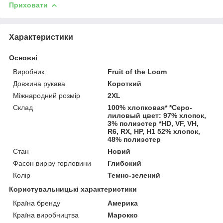
Приховати
Характеристики
Основні
Виробник
Fruit of the Loom
Довжина рукава
Короткий
Міжнародний розмір
2XL
Склад
100% хлопковая* *Серо-
лиловый цвет: 97% хлопок,
3% полиэстер *HD, VF, VH,
R6, RX, HP, H1 52% хлопок,
48% полиэстер
Стан
Новий
Фасон вирізу горловини
Глибокий
Колір
Темно-зелений
Користувальницькі характеристики
Країна бренду
Америка
Країна виробництва
Марокко