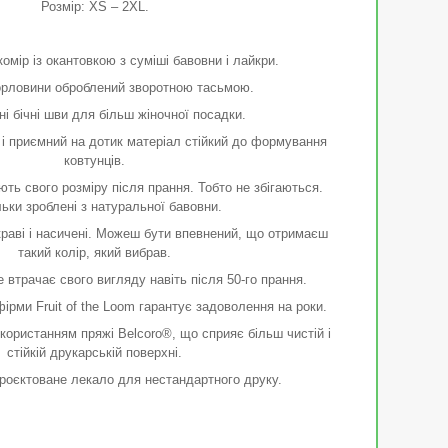
Розмір: XS – 2XL.
омір із окантовкою з суміші бавовни і лайкри.
орловини оброблений зворотною тасьмою.
і бічні шви для більш жіночної посадки.
і приємний на дотик матеріал стійкий до формування
ковтунців.
ть свого розміру після прання. Тобто не збігаються.
ьки зроблені з натуральної бавовни.
раві і насичені. Можеш бути впевнений, що отримаєш
такий колір, який вибрав.
е втрачає свого вигляду навіть після 50-го прання.
ірми Fruit of the Loom гарантує задоволення на роки.
користанням пряжі Belcoro®, що сприяє більш чистій і
стійкій друкарській поверхні.
роєктоване лекало для нестандартного друку.