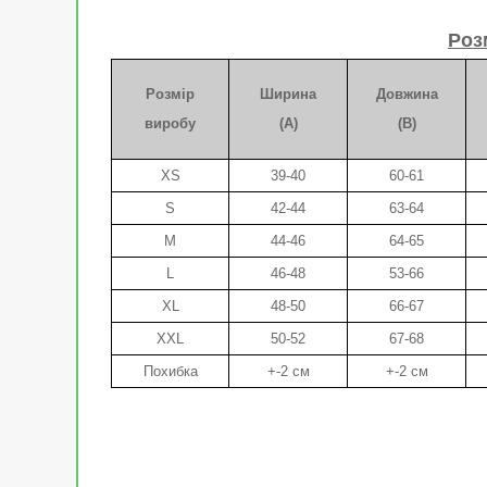
Роз
Розмір
Ширина
Довжина
виробу
(A)
(B)
XS
39-40
60-61
S
42-44
63-64
M
44-46
64-65
L
46-48
53-66
XL
48-50
66-67
XXL
50-52
67-68
Похибка
+-2 см
+-2 см