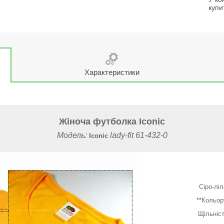
купи
Характеристики
Жіноча футболка Iconic
Модель:
lady-fit 61-432-0
Iconic
Сіро-лі
**Кольор
Щільніст