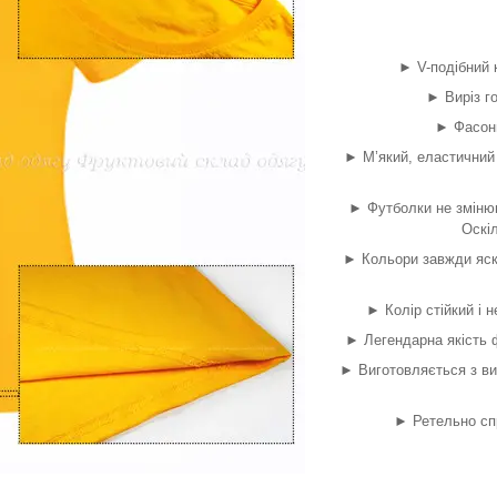
► V-подібний к
► Виріз г
► Фасонн
► М’який, еластичний 
► Футболки не змінюю
Оскіл
► Кольори завжди яск
► Колір стійкий і н
► Легендарна якість ф
► Виготовляється з ви
► Ретельно сп