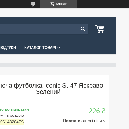
Кошик
ВІДГУКИ
КАТАЛОГ ТОВАРІ
ноча футболка Iconic S, 47 Яскраво-
Зелений
226 ₴
во до відправки
м і в роздріб
Показати оптові ціни
:
061432047S