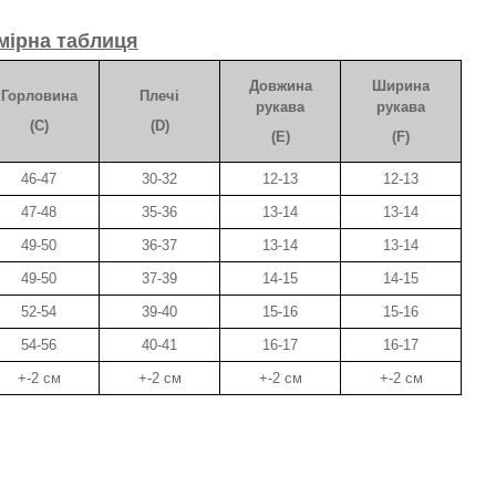
мірна таблиця
Довжина
Ширина
Горловина
Плечі
рукава
рукава
(C)
(D)
(E)
(F)
46-47
30-32
12-13
12-13
47-48
35-36
13-14
13-14
49-50
36-37
13-14
13-14
49-50
37-39
14-15
14-15
52-54
39-40
15-16
15-16
54-56
40-41
16-17
16-17
+-2 см
+-2 см
+-2 см
+-2 см