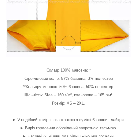
Склад: 100% бавовна; *
Сіро-ліловий колір: 97% бавовна, 3% поліестер
**Кольору меланж: 50% бавовна, 50% поліестер.
Щільність: Біла – 160 г/м², кольорова – 165 г/м².
Розмір: XS – 2XL.
► V-подібний комір із окантовкою з суміші бавовни і лайкри.
► Виріз горловини оброблений зворотною тасьмою.
► Фасонні бічні шви для більш жіночної посадки.