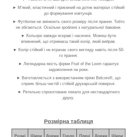
► М’який, еластичний і приємний на дотик матеріал стійкий
до формування ковтунців.
► Футболки не змінюють свого розміру після прання. Тобто
не збігаються. Оскільки зроблені з натуральної бавовни.
► Кольори завжди яскраві і насичені. Можеш бути
впевнений, що отримаєш такий колір, який вибрав.
► Колір стійкий і не втрачає свого вигляду навіть після 50-
го прання.
► Легендарна якість фірми Fruit of the Loom гарантує
задоволення на роки.
► Виготовляється з використанням пряжі Belcoro®, що
сприяє більш чистій і стійкій друкарській поверхні.
► Ретельно спроєктоване лекало для нестандартного
друку.
Розмірна таблиця
Розмі
Шири
Довжи
Горло
Плечі
Довжи
Шири