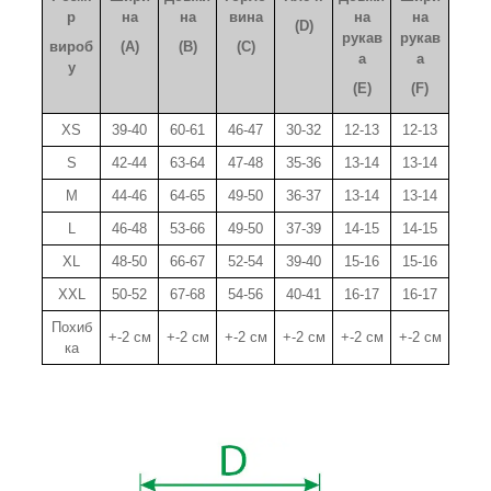
р
на
на
вина
на
на
(D)
рукав
рукав
вироб
(A)
(B)
(C)
а
а
у
(E)
(F)
XS
39-40
60-61
46-47
30-32
12-13
12-13
S
42-44
63-64
47-48
35-36
13-14
13-14
M
44-46
64-65
49-50
36-37
13-14
13-14
L
46-48
53-66
49-50
37-39
14-15
14-15
XL
48-50
66-67
52-54
39-40
15-16
15-16
XXL
50-52
67-68
54-56
40-41
16-17
16-17
Похиб
+-2 см
+-2 см
+-2 см
+-2 см
+-2 см
+-2 см
ка