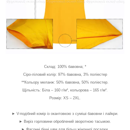
Склад: 100% бавовна; *
Сіро-ліловий колір: 97% бавовна, 3% поліестер
**Кольору меланж: 50% бавовна, 50% поліестер.
Щільність: Біла – 160 г/м², кольорова – 165 г/м².
Розмір: XS – 2XL.
► V-подібний комір із окантовкою з суміші бавовни і лайкри.
► Виріз горловини оброблений зворотною тасьмою.
► Фасонні бічні шви для більш жіночної посадки.