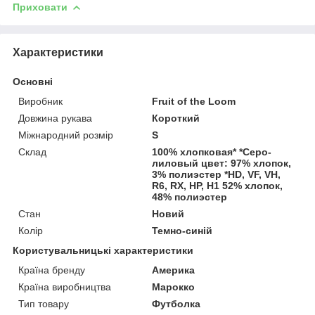
Приховати
Характеристики
Основні
Виробник
Fruit of the Loom
Довжина рукава
Короткий
Міжнародний розмір
S
Склад
100% хлопковая* *Серо-
лиловый цвет: 97% хлопок,
3% полиэстер *HD, VF, VH,
R6, RX, HP, H1 52% хлопок,
48% полиэстер
Стан
Новий
Колір
Темно-синій
Користувальницькі характеристики
Країна бренду
Америка
Країна виробництва
Марокко
Тип товару
Футболка