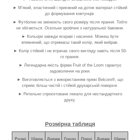
► М’який, еластичний і приємний на дотик матеріал стійкий
до формування ковтунців.
► Футболки не змінюють свого розміру після прання. Тобто
не збігаються. Оскільки зроблені з натуральної бавовни.
► Кольори завжди яскраві і насичені. Можеш бути
впевнений, що отримаєш такий колір, який вибрав.
► Колір стійкий і не втрачає свого вигляду навіть після 50-
го прання.
► Легендарна якість фірми Fruit of the Loom гарантує
задоволення на роки.
► Виготовляється з використанням пряжі Belcoro®, що
сприяє більш чистій і стійкій друкарській поверхні.
► Ретельно спроєктоване лекало для нестандартного
друку.
Розмірна таблиця
Розмі
Шири
Довжи
Горло
Плечі
Довжи
Шири