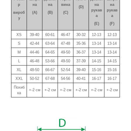
р
на
на
вина
на
на
(D)
рукав
рукав
вироб
(A)
(B)
(C)
а
а
у
(E)
(F)
XS
39-40
60-61
46-47
30-32
12-13
12-13
S
42-44
63-64
47-48
35-36
13-14
13-14
M
44-46
64-65
49-50
36-37
13-14
13-14
L
46-48
53-66
49-50
37-39
14-15
14-15
XL
48-50
66-67
52-54
39-40
15-16
15-16
XXL
50-52
67-68
54-56
40-41
16-17
16-17
Похиб
+-2 см
+-2 см
+-2 см
+-2 см
+-2 см
+-2 см
ка