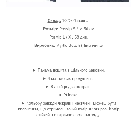
Склад:
100% бавовна.
Розмір:
Розмір S / M 56 см
Розмір L / XL 58 див.
Виробник:
Myrtle Beach (Німеччина)
►
Панама пошита з щільного бавовни.
►
4 металевих продушины.
►
8 ліній рядка на краю.
►
Унісекс.
►
Кольору завжди яскраві і насичені. Можеш бути
впевненим, що отримаєш такий колір як вибрав. Колір
стійкий, не втрачає свого вигляду.