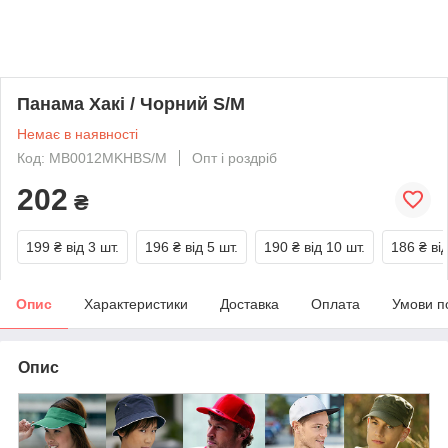
Панама Хакі / Чорний S/M
Немає в наявності
Код: MB0012MKHBS/M
Опт і роздріб
202
₴
199 ₴
від 3 шт.
196 ₴
від 5 шт.
190 ₴
від 10 шт.
186 ₴
ві
Опис
Характеристики
Доставка
Оплата
Умови п
Опис