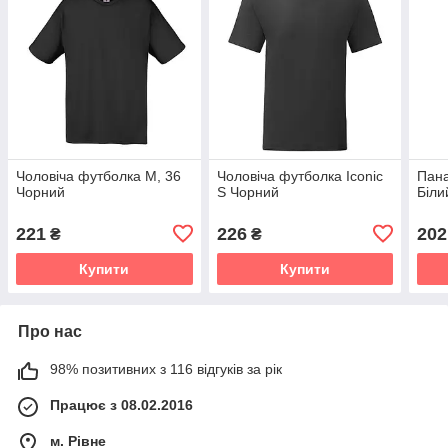
Чоловіча футболка M, 36
Чоловіча футболка Iconic
Пана
Чорний
S Чорний
Біли
221
226
202
₴
₴
Купити
Купити
Про нас
98% позитивних з 116 відгуків за рік
Працює з 08.02.2016
м. Рівне