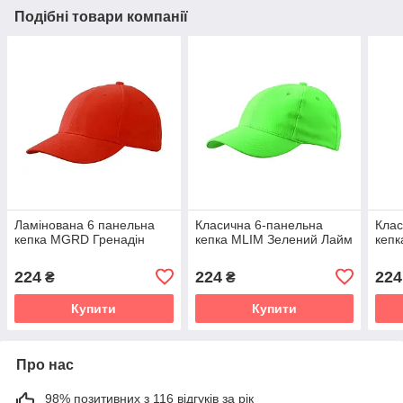
Подібні товари компанії
Ламінована 6 панельна
Класична 6-панельна
Клас
кепка MGRD Гренадін
кепка MLIM Зелений Лайм
кепк
224
224
224
₴
₴
Купити
Купити
Про нас
98% позитивних з 116 відгуків за рік