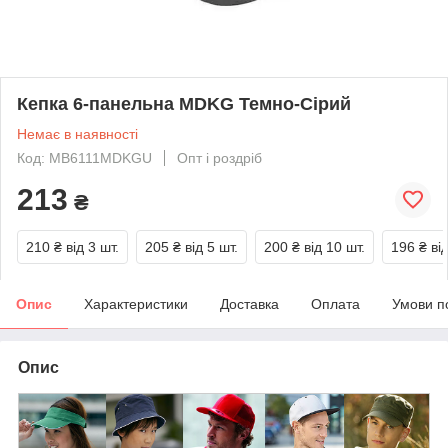
Кепка 6-панельна MDKG Темно-Сірий
Немає в наявності
Код: MB6111MDKGU
Опт і роздріб
213
₴
210 ₴
від 3 шт.
205 ₴
від 5 шт.
200 ₴
від 10 шт.
196 ₴
ві
Опис
Характеристики
Доставка
Оплата
Умови п
Опис