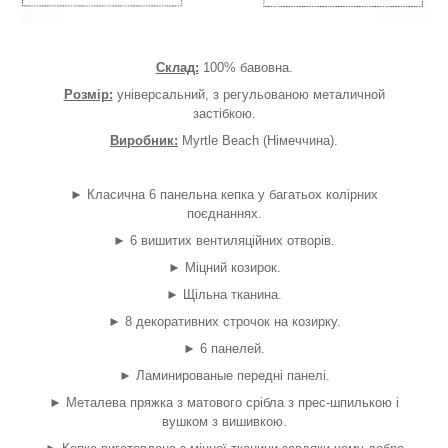
Склад:
100% бавовна.
Розмір:
універсальний, з регульованою металичной
застібкою.
Виробник:
Myrtle Beach (Німеччина).
►
Класична 6 панельна кепка у багатьох колірних
поєднаннях.
►
6 вишитих вентиляційних отворів.
►
Міцний козирок.
►
Щільна тканина.
►
8 декоративних строчок на козирку.
►
6 панелей.
►
Ламинированые передні панелі.
►
Металева пряжка з матового срібла з прес-шпилькою і
вушком з вишивкою.