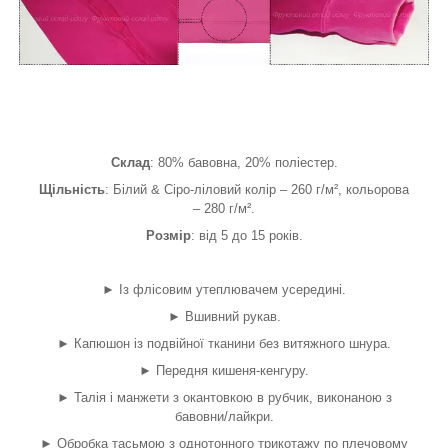
Склад
: 80% бавовна, 20% поліестер.
Щільність
: Білий & Сіро-ліловий колір – 260 г/м², кольорова
– 280 г/м².
Розмір
: від 5 до 15 років.
► Із флісовим утеплювачем усередині.
► Вшивний рукав.
► Капюшон із подвійної тканини без витяжного шнура.
► Передня кишеня-кенгуру.
► Талія і манжети з окантовкою в рубчик, виконаною з
бавовни/лайкри.
► Обробка тасьмою з однотонного трикотажу по плечовому