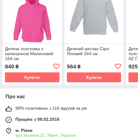
Дитяча толстовка з
Дитячий реглан Сіро-
Дитя
капюшоном Малиновий
Ліловий 164 см
толс
164 см
AZ Г
116 
840
564
925
₴
₴
Купити
Купити
Про нас
98% позитивних з 116 відгуків за рік
Працює з 08.02.2016
м. Рівне
вул.Мазепи 31, Рівне, Україна