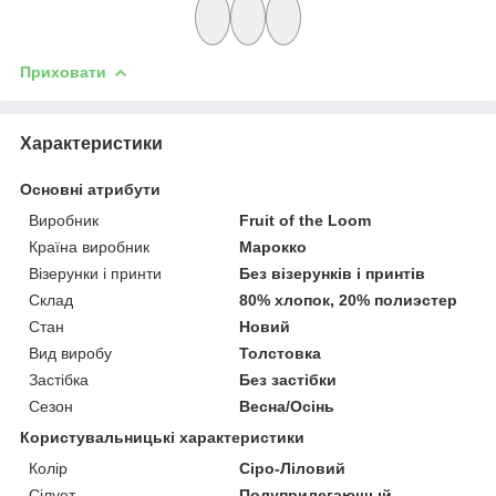
Приховати
Характеристики
Основні атрибути
Виробник
Fruit of the Loom
Країна виробник
Марокко
Візерунки і принти
Без візерунків і принтів
Склад
80% хлопок, 20% полиэстер
Стан
Новий
Вид виробу
Толстовка
Застібка
Без застібки
Сезон
Весна/Осінь
Користувальницькі характеристики
Колір
Сіро-Ліловий
Сілует
Полуприлегающый