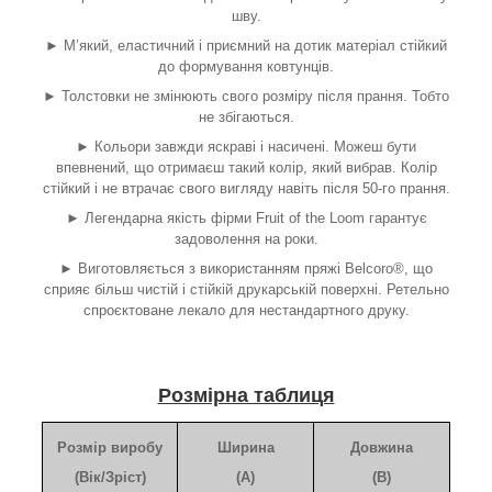
шву.
► М’який, еластичний і приємний на дотик матеріал стійкий
до формування ковтунців.
► Толстовки не змінюють свого розміру після прання. Тобто
не збігаються.
► Кольори завжди яскраві і насичені. Можеш бути
впевнений, що отримаєш такий колір, який вибрав. Колір
стійкий і не втрачає свого вигляду навіть після 50-го прання.
► Легендарна якість фірми Fruit of the Loom гарантує
задоволення на роки.
► Виготовляється з використанням пряжі Belcoro®, що
сприяє більш чистій і стійкій друкарській поверхні. Ретельно
спроєктоване лекало для нестандартного друку.
Розмірна таблиця
Розмір виробу
Ширина
Довжина
(Вік/Зріст)
(A)
(B)