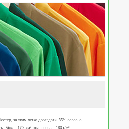
іестер, за яким легко доглядати, 35% бавовна.
ть
: Біла – 170 г/м², кольорова – 180 г/м².