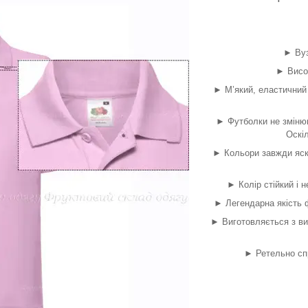
► Вуз
► Висок
► М’який, еластичний 
► Футболки не змінюю
Оскіл
► Кольори завжди яск
► Колір стійкий і н
► Легендарна якість ф
► Виготовляється з ви
► Ретельно сп