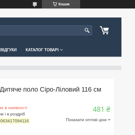
Кошик
ВІДГУКИ
КАТАЛОГ ТОВАРІ
Дитяче поло Сіро-Ліловий 116 см
481 ₴
є в наявності
м і в роздріб
Показати оптові ціни
:
063417094116