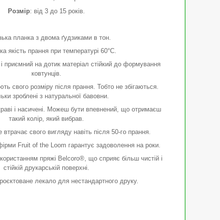
Розмір
: від 3 до 15 років.
ька планка з двома ґудзиками в тон.
а якість прання при температурі 60°C.
і приємний на дотик матеріал стійкий до формування
ковтунців.
ть свого розміру після прання. Тобто не збігаються.
ьки зроблені з натуральної бавовни.
раві і насичені. Можеш бути впевнений, що отримаєш
такий колір, який вибрав.
е втрачає свого вигляду навіть після 50-го прання.
ірми Fruit of the Loom гарантує задоволення на роки.
користанням пряжі Belcoro®, що сприяє більш чистій і
стійкій друкарській поверхні.
роєктоване лекало для нестандартного друку.