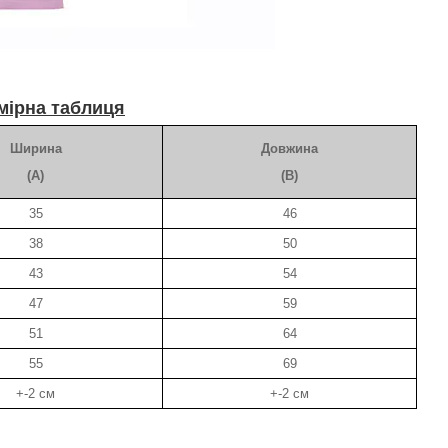
мірна таблиця
Ширина
Довжина
(A)
(B)
35
46
38
50
43
54
47
59
51
64
55
69
+-2 см
+-2 см