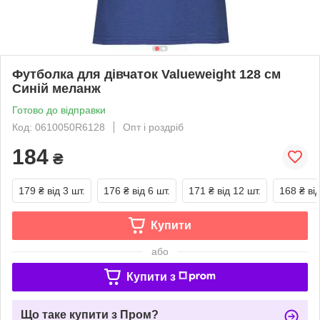
Футболка для дівчаток Valueweight 128 см
Синій меланж
Готово до відправки
Код: 0610050R6128
Опт і роздріб
184
₴
179 ₴
від 3 шт.
176 ₴
від 6 шт.
171 ₴
від 12 шт.
168 ₴
ві
Купити
або
Купити з
Що таке купити з Пром?