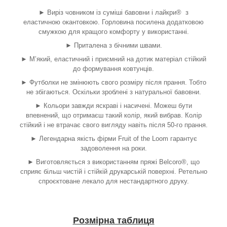
► Виріз човником із суміші бавовни і лайкри® з
еластичною окантовкою. Горловина посилена додатковою
смужкою для кращого комфорту у використанні.
► Приталена з бічними швами.
► М’який, еластичний і приємний на дотик матеріал стійкий
до формування ковтунців.
► Футболки не змінюють свого розміру після прання. Тобто
не збігаються. Оскільки зроблені з натуральної бавовни.
► Кольори завжди яскраві і насичені. Можеш бути
впевнений, що отримаєш такий колір, який вибрав. Колір
стійкий і не втрачає свого вигляду навіть після 50-го прання.
► Легендарна якість фірми Fruit of the Loom гарантує
задоволення на роки.
► Виготовляється з використанням пряжі Belcoro®, що
сприяє більш чистій і стійкій друкарській поверхні. Ретельно
спроєктоване лекало для нестандартного друку.
Розмірна таблиця