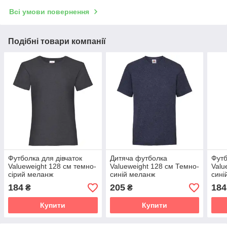
Всі умови повернення
Подібні товари компанії
Футболка для дівчаток
Дитяча футболка
Футб
Valueweight 128 см темно-
Valueweight 128 см Темно-
Valu
сірий меланж
синій меланж
сині
184
205
184
₴
₴
Купити
Купити