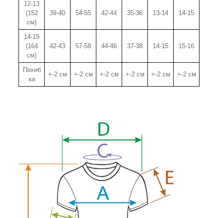
12-13
(152
39-40
54-55
42-44
35-36
13-14
14-15
см)
14-15
(164
42-43
57-58
44-46
37-38
14-15
15-16
см)
Похиб
+-2 см
+-2 см
+-2 см
+-2 см
+-2 см
+-2 см
ка