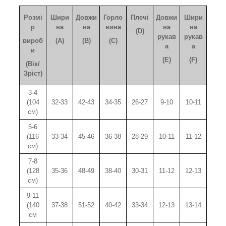
Розмі
Шири
Довжи
Горло
Плечі
Довжи
Шири
р
на
на
вина
на
на
(D)
рукав
рукав
вироб
(A)
(B)
(C)
а
а
и
(E)
(F)
(Вік/
Зріст)
3-4
(104
32-33
42-43
34-35
26-27
9-10
10-11
см)
5-6
(116
33-34
45-46
36-38
28-29
10-11
11-12
см)
7-8
(128
35-36
48-49
38-40
30-31
11-12
12-13
см)
9-11
(140
37-38
51-52
40-42
33-34
12-13
13-14
см