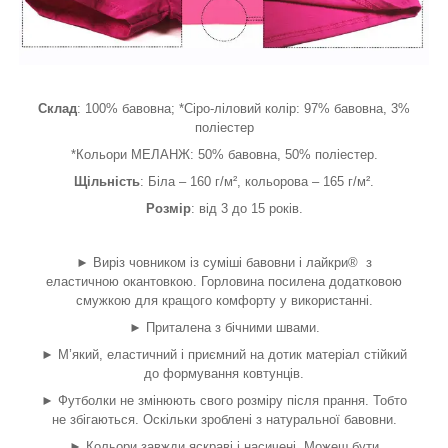
Склад
: 100% бавовна; *Сіро-ліловий колір: 97% бавовна, 3%
поліестер
*Кольори МЕЛАНЖ: 50% бавовна, 50% поліестер.
Щільність
: Біла – 160 г/м², кольорова – 165 г/м².
Розмір
: від 3 до 15 років.
► Виріз човником із суміші бавовни і лайкри® з
еластичною окантовкою. Горловина посилена додатковою
смужкою для кращого комфорту у використанні.
► Приталена з бічними швами.
► М’який, еластичний і приємний на дотик матеріал стійкий
до формування ковтунців.
► Футболки не змінюють свого розміру після прання. Тобто
не збігаються. Оскільки зроблені з натуральної бавовни.
► Кольори завжди яскраві і насичені. Можеш бути