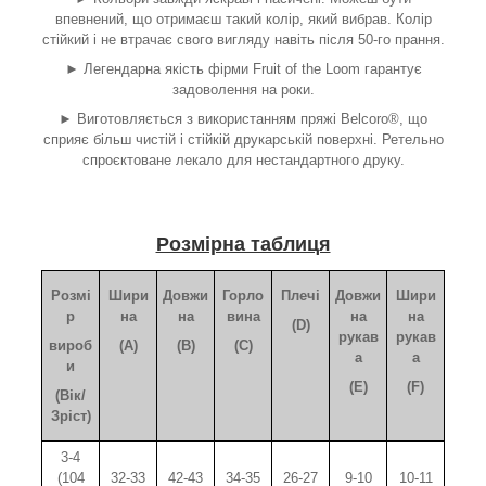
впевнений, що отримаєш такий колір, який вибрав. Колір
стійкий і не втрачає свого вигляду навіть після 50-го прання.
► Легендарна якість фірми Fruit of the Loom гарантує
задоволення на роки.
► Виготовляється з використанням пряжі Belcoro®, що
сприяє більш чистій і стійкій друкарській поверхні. Ретельно
спроєктоване лекало для нестандартного друку.
Розмірна таблиця
Розмі
Шири
Довжи
Горло
Плечі
Довжи
Шири
р
на
на
вина
на
на
(D)
рукав
рукав
вироб
(A)
(B)
(C)
а
а
и
(E)
(F)
(Вік/
Зріст)
3-4
(104
32-33
42-43
34-35
26-27
9-10
10-11