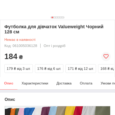
Футболка для дівчаток Valueweight Чорний
128 см
Немає в наявності
Код: 061005036128
Опт і роздріб
184
₴
179 ₴
від 3 шт.
176 ₴
від 6 шт.
171 ₴
від 12 шт.
168 ₴
ві
Опис
Характеристики
Доставка
Оплата
Умови п
Опис