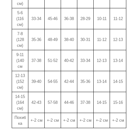
см)
5-6
(116
33-34
45-46
36-38
28-29
10-11
11-12
см)
7-8
(128
35-36
48-49
38-40
30-31
11-12
12-13
см)
9-11
(140
37-38
51-52
40-42
33-34
12-13
13-14
см
12-13
(152
39-40
54-55
42-44
35-36
13-14
14-15
см)
14-15
(164
42-43
57-58
44-46
37-38
14-15
15-16
см)
Похиб
+-2 см
+-2 см
+-2 см
+-2 см
+-2 см
+-2 см
ка