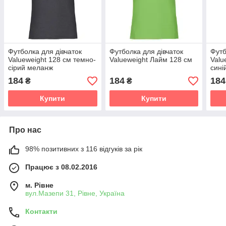
Футболка для дівчаток
Футболка для дівчаток
Футб
Valueweight 128 см темно-
Valueweight Лайм 128 см
Valu
сірий меланж
сині
184
184
184
₴
₴
Купити
Купити
Про нас
98% позитивних з 116 відгуків за рік
Працює з 08.02.2016
м. Рівне
вул.Мазепи 31, Рівне, Україна
Контакти