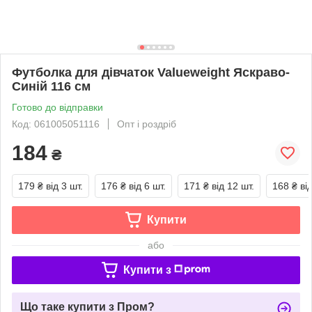
Футболка для дівчаток Valueweight Яскраво-
Синій 116 см
Готово до відправки
Код: 061005051116
Опт і роздріб
184
₴
179 ₴
від 3 шт.
176 ₴
від 6 шт.
171 ₴
від 12 шт.
168 ₴
ві
Купити
або
Купити з
Що таке купити з Пром?