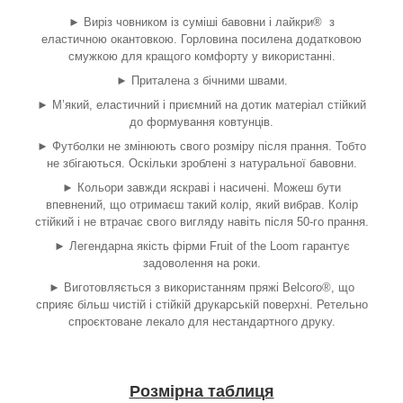
► Виріз човником із суміші бавовни і лайкри® з
еластичною окантовкою. Горловина посилена додатковою
смужкою для кращого комфорту у використанні.
► Приталена з бічними швами.
► М’який, еластичний і приємний на дотик матеріал стійкий
до формування ковтунців.
► Футболки не змінюють свого розміру після прання. Тобто
не збігаються. Оскільки зроблені з натуральної бавовни.
► Кольори завжди яскраві і насичені. Можеш бути
впевнений, що отримаєш такий колір, який вибрав. Колір
стійкий і не втрачає свого вигляду навіть після 50-го прання.
► Легендарна якість фірми Fruit of the Loom гарантує
задоволення на роки.
► Виготовляється з використанням пряжі Belcoro®, що
сприяє більш чистій і стійкій друкарській поверхні. Ретельно
спроєктоване лекало для нестандартного друку.
Розмірна таблиця