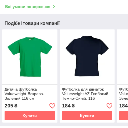
Всі умови повернення
Подібні товари компанії
Дитяча футболка
Футболка для дівчаток
Футб
Valueweight Яскраво-
Valueweight AZ Глибокий
Valu
Зелений 116 см
Темно-Синій, 116
Зеле
205
184
184
₴
₴
Купити
Купити