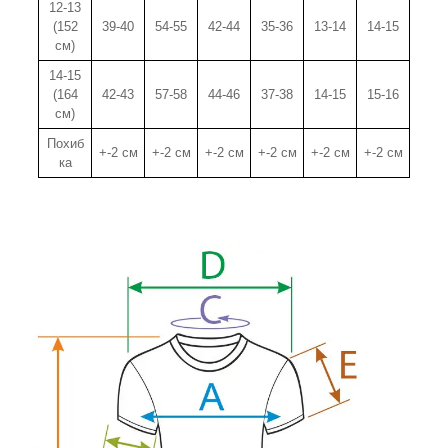
12-13
(152
39-40
54-55
42-44
35-36
13-14
14-15
см)
14-15
(164
42-43
57-58
44-46
37-38
14-15
15-16
см)
Похиб
+-2 см
+-2 см
+-2 см
+-2 см
+-2 см
+-2 см
ка