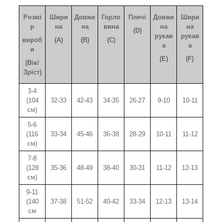
Розмі
Шири
Довжи
Горло
Плечі
Довжи
Шири
р
на
на
вина
на
на
(D)
рукав
рукав
вироб
(A)
(B)
(C)
а
а
и
(E)
(F)
(Вік/
Зріст)
3-4
(104
32-33
42-43
34-35
26-27
9-10
10-11
см)
5-6
(116
33-34
45-46
36-38
28-29
10-11
11-12
см)
7-8
(128
35-36
48-49
38-40
30-31
11-12
12-13
см)
9-11
(140
37-38
51-52
40-42
33-34
12-13
13-14
см