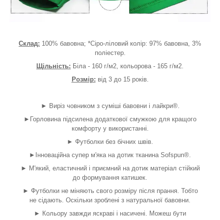
Склад:
100% бавовна; *Сіро-ліловий колір: 97% бавовна, 3%
поліестер.
Щільність:
Біла - 160 г/м2, кольорова - 165 г/м2.
Розмір:
від 3 до 15 років.
► Виріз човником з суміші бавовни і лайкри®.
►Горловина підсилена додаткової смужкою для кращого
комфорту у використанні.
► Футболки без бічних швів.
►Інноваційна супер м'яка на дотик тканина Sofspun®.
► М'який, еластичний і приємний на дотик матеріал стійкий
до формування катишек.
► Футболки не міняють свого розміру після прання. Тобто
не сідають. Оскільки зроблені з натуральної бавовни.
► Кольору завжди яскраві і насичені. Можеш бути