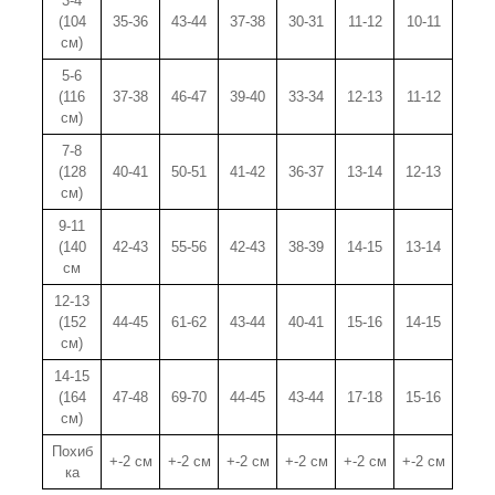
3-4
(104
35-36
43-44
37-38
30-31
11-12
10-11
см)
5-6
(116
37-38
46-47
39-40
33-34
12-13
11-12
см)
7-8
(128
40-41
50-51
41-42
36-37
13-14
12-13
см)
9-11
(140
42-43
55-56
42-43
38-39
14-15
13-14
см
12-13
(152
44-45
61-62
43-44
40-41
15-16
14-15
см)
14-15
(164
47-48
69-70
44-45
43-44
17-18
15-16
см)
Похиб
+-2 см
+-2 см
+-2 см
+-2 см
+-2 см
+-2 см
ка