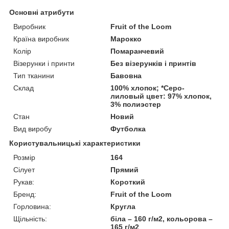
Основні атрибути
Виробник
Fruit of the Loom
Країна виробник
Марокко
Колір
Помаранчевий
Візерунки і принти
Без візерунків і принтів
Тип тканини
Бавовна
Склад
100% хлопок; *Серо-
лиловый цвет: 97% хлопок,
3% полиэстер
Стан
Новий
Вид виробу
Футболка
Користувальницькі характеристики
Розмір
164
Сілует
Прямий
Рукав:
Короткий
Бренд:
Fruit of the Loom
Горловина:
Кругла
Щільність:
біла – 160 г/м2, кольорова –
165 г/м2