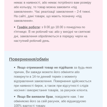
немає в наявності, або немає потрібного вам розміру
або кольору, то товар можна замовити «під
замовлення». Час реалізації замовлення – 2-4 тижні.
На сайті, дані товари, що мають позначку «під
замовлення».
Графік роботи
:
з 9.00 до 18.00 з понеділка по
п'ятницю. В не робочий час або у вихідні чи святкові
дні, замовлення обробляються в порядку черги на
наступний робочий день.
Повернення/обмін
Якщо отриманий товар не підійшов
за будь-яких
причин, Ви завжди можете його обміняти або
повернути в 14-ти денний термін з моменту
відправлення замовлення. Повернення здійснюється
при наявності бирок, а також при відсутності слідів
носіння і використання товарів, за рахунок клієнта.
Якщо Ви виявили брак
, повідомте нам. І ми
обміняємо його за свій рахунок, або відшкодуємо
100% вартості товару.