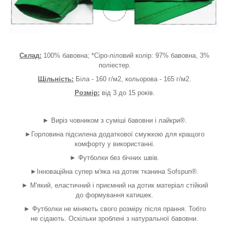
Склад:
100% бавовна; *Сіро-ліловий колір: 97% бавовна, 3%
поліестер.
Щільність:
Біла - 160 г/м2, кольорова - 165 г/м2.
Розмір:
від 3 до 15 років.
► Виріз човником з суміші бавовни і лайкри®.
►Горловина підсилена додаткової смужкою для кращого
комфорту у використанні.
► Футболки без бічних швів.
►Інноваційна супер м'яка на дотик тканина Sofspun®.
► М'який, еластичний і приємний на дотик матеріал стійкий
до формування катишек.
► Футболки не міняють свого розміру після прання. Тобто
не сідають. Оскільки зроблені з натуральної бавовни.