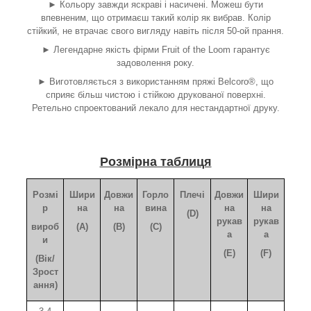
► Кольору завжди яскраві і насичені. Можеш бути
впевненим, що отримаєш такий колір як вибрав. Колір
стійкий, не втрачає свого вигляду навіть після 50-ой прання.
► Легендарне якість фірми Fruit of the Loom гарантує
задоволення року.
► Виготовляється з використанням пряжі Belcoro®, що
сприяє більш чистою і стійкою друкованої поверхні.
Ретельно спроектований лекало для нестандартної друку.
Розмірна таблиця
Розмі
Шири
Довжи
Горло
Плечі
Довжи
Шири
р
на
на
вина
на
на
(D)
рукав
рукав
вироб
(A)
(B)
(C)
а
а
и
(E)
(F)
(Вік/
Зрост
ання)