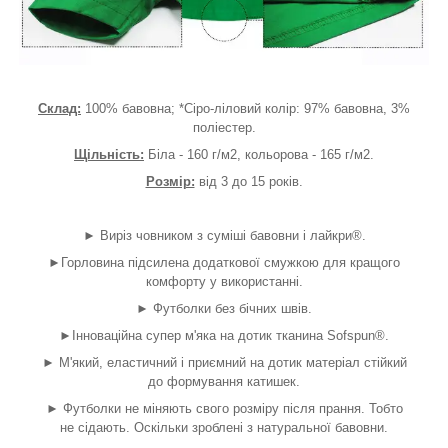
Склад:
100% бавовна; *Сіро-ліловий колір: 97% бавовна, 3%
поліестер.
Щільність:
Біла - 160 г/м2, кольорова - 165 г/м2.
Розмір:
від 3 до 15 років.
► Виріз човником з суміші бавовни і лайкри®.
►Горловина підсилена додаткової смужкою для кращого
комфорту у використанні.
► Футболки без бічних швів.
►Інноваційна супер м'яка на дотик тканина Sofspun®.
► М'який, еластичний і приємний на дотик матеріал стійкий
до формування катишек.
► Футболки не міняють свого розміру після прання. Тобто
не сідають. Оскільки зроблені з натуральної бавовни.