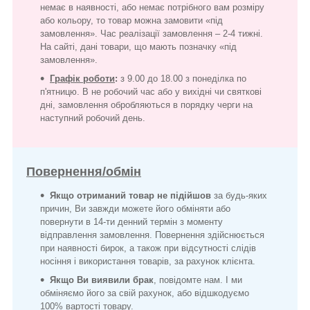
немає в наявності, або немає потрібного вам розміру
або кольору, то товар можна замовити «під
замовлення». Час реалізації замовлення – 2-4 тижні.
На сайті, дані товари, що мають позначку «під
замовлення».
Графік роботи
:
з 9.00 до 18.00 з понеділка по
п'ятницю. В не робочий час або у вихідні чи святкові
дні, замовлення обробляються в порядку черги на
наступний робочий день.
Повернення/обмін
Якщо отриманий товар не підійшов
за будь-яких
причин, Ви завжди можете його обміняти або
повернути в 14-ти денний термін з моменту
відправлення замовлення. Повернення здійснюється
при наявності бирок, а також при відсутності слідів
носіння і використання товарів, за рахунок клієнта.
Якщо Ви виявили брак
, повідомте нам. І ми
обміняємо його за свій рахунок, або відшкодуємо
100% вартості товару.