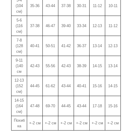
3-4
(104
35-36
43-44
37-38
30-31
11-12
10-11
см)
5-6
(116
37-38
46-47
39-40
33-34
12-13
11-12
см)
7-8
(128
40-41
50-51
41-42
36-37
13-14
12-13
см)
9-11
(140
42-43
55-56
42-43
38-39
14-15
13-14
см
12-13
(152
44-45
61-62
43-44
40-41
15-16
14-15
см)
14-15
(164
47-48
69-70
44-45
43-44
17-18
15-16
см)
Похиб
+-2 см
+-2 см
+-2 см
+-2 см
+-2 см
+-2 см
ка