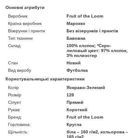
Основні атрибути
Виробник
Fruit of the Loom
Країна виробник
Марокко
Візерунки і принти
Без візерунків і принтів
Тип тканини
Бавовна
Склад
100% хлопок; *Серо-
лиловый цвет: 97% хлопок,
3% полиэстер
Стан
Новий
Вид виробу
Футболка
Користувальницькі характеристики
Колір
Яскраво-Зелений
Розмір
128
Сілует
Прямий
Рукав:
Короткий
Бренд:
Fruit of the Loom
Горловина:
Кругла
Щільність:
біла – 160 г/м2, кольорова –
165 г/м2