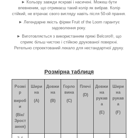
► Кольору завжди яскраві і насичені. Можеш бути
впевненим, що отримаєш такий колір як вибрав. Колір
стійкий, не втрачає свого вигляду навіть після 50-ой прання.
► Легендарне якість фірми Fruit of the Loom гарантує
задоволення року.
► Виготовляється з використанням пряжі Belcoro®, що
сприяє більш чистою і стійкою друкованої поверхні.
Ретельно спроектований лекало для нестандартної друку.
Розмірна таблиця
Розмі
Шири
Довжи
Горло
Плечі
Довжи
Шири
р
на
на
вина
на
на
(D)
рукав
рукав
вироб
(A)
(B)
(C)
а
а
и
(E)
(F)
(Вік/
Зрост
ання)