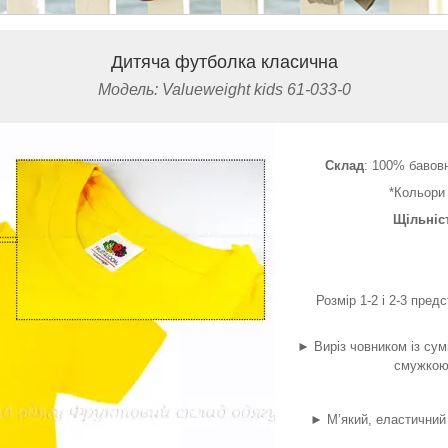
Дитяча футболка класична
Модель: Valueweight kids 61-033-0
Склад
: 100% бавовн
*Кольори
Щільніс
Розмір 1-2 і 2-3 пред
► Виріз човником із сум
смужкою 
► М’який, еластичний 