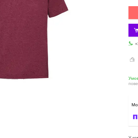
+
пове
У ко