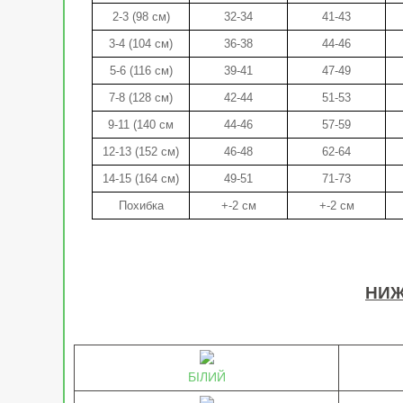
2-3 (98 см)
32-34
41-43
3-4 (104 см)
36-38
44-46
5-6 (116 см)
39-41
47-49
7-8 (128 см)
42-44
51-53
9-11 (140 см
44-46
57-59
12-13 (152 см)
46-48
62-64
14-15 (164 см)
49-51
71-73
Похибка
+-2 см
+-2 см
НИЖ
БІЛИЙ