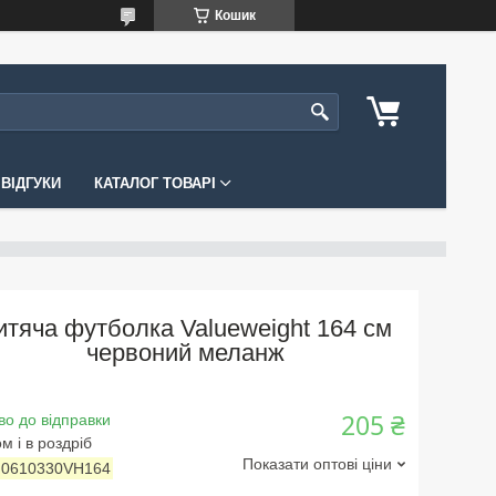
Кошик
ВІДГУКИ
КАТАЛОГ ТОВАРІ
итяча футболка Valueweight 164 см
червоний меланж
205 ₴
во до відправки
м і в роздріб
Показати оптові ціни
:
0610330VH164