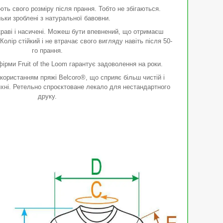
ть свого розміру після прання. Тобто не збігаються.
ьки зроблені з натуральної бавовни.
раві і насичені. Можеш бути впевнений, що отримаєш
 Колір стійкий і не втрачає свого вигляду навіть після 50-
го прання.
ірми Fruit of the Loom гарантує задоволення на роки.
користанням пряжі Belcoro®, що сприяє більш чистій і
ерхні. Ретельно спроєктоване лекало для нестандартного
друку.