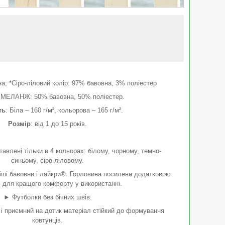
а; *Сіро-ліловий колір: 97% бавовна, 3% поліестер
 МЕЛАНЖ: 50% бавовна, 50% поліестер.
ть
: Біла – 160 г/м², кольорова – 165 г/м².
Розмір
: від 1 до 15 років.
ставлені тільки в 4 кольорах: білому, чорному, темно-
синьому, сіро-ліловому.
іші бавовни і лайкри®. Горловина посилена додатковою
для кращого комфорту у використанні.
► Футболки без бічних швів.
і приємний на дотик матеріал стійкий до формування
ковтунців.