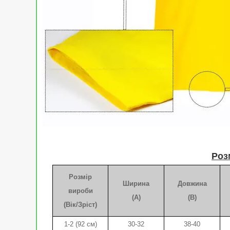
Роз
Розмір
Ширина
Довжина
вироби
(A)
(B)
(Вік/Зріст)
1-2 (92 см)
30-32
38-40