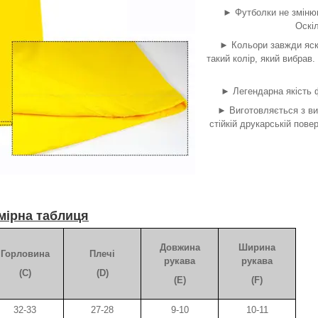
► Футболки не змінюю
Оскіл
► Кольори завжди яск
такий колір, який вибрав.
► Легендарна якість ф
► Виготовляється з ви
стійкій друкарській пов
мірна таблиця
Довжина
Ширина
Горловина
Плечі
рукава
рукава
(C)
(D)
(E)
(F)
32-33
27-28
9-10
10-11