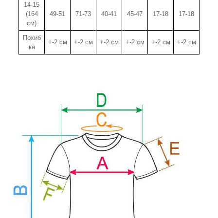
14-15
(164
49-51
71-73
40-41
45-47
17-18
17-18
см)
Похиб
+-2 см
+-2 см
+-2 см
+-2 см
+-2 см
+-2 см
ка