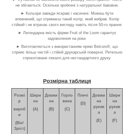
не збігаються. Оскільки зроблені з натуральної бавовни.
► Кольори завжди яскраві і насичені. Можеш бути
впевнений, що отримаєш такий колір, який вибрав. Колір
стійкий і не втрачає свого вигляду навіть після 50-го прання.
► Легендарна якість фірми Fruit of the Loom гарантує
задоволення на роки.
► Виготовляється з використанням пряжі Belcoro®, що
сприяє більш чистій і стійкій друкарській поверхні. Ретельно
спроєктоване лекало для нестандартного друку.
Розмірна таблиця
Розмі
Шири
Довжи
Горло
Плечі
Довжи
Шири
р
на
на
вина
на
на
(D)
рукав
рукав
вироб
(A)
(B)
(C)
а
а
и
(E)
(F)
(Вік/
Зріст)