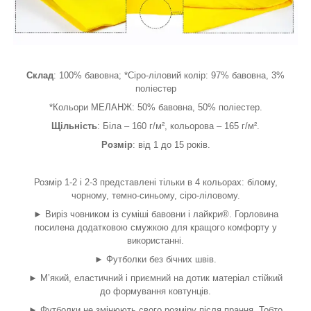
Склад
: 100% бавовна; *Сіро-ліловий колір: 97% бавовна, 3%
поліестер
*Кольори МЕЛАНЖ: 50% бавовна, 50% поліестер.
Щільність
: Біла – 160 г/м², кольорова – 165 г/м².
Розмір
: від 1 до 15 років.
Розмір 1-2 і 2-3 представлені тільки в 4 кольорах: білому,
чорному, темно-синьому, сіро-ліловому.
► Виріз човником із суміші бавовни і лайкри®. Горловина
посилена додатковою смужкою для кращого комфорту у
використанні.
► Футболки без бічних швів.
► М’який, еластичний і приємний на дотик матеріал стійкий
до формування ковтунців.
► Футболки не змінюють свого розміру після прання. Тобто