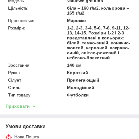
Модель:
Valueweight kids
Щільність:
біла – 160 г/м2, кольорова –
165 г/м2
Проводиться:
Марокко
Розміри:
1-2, 2-3, 3-4, 5-6, 7-8, 9-11, 12-
13, 14-15. Розміри 1-2 і 2-3
представлені в кольорах:
білий, темно-синій, сонячно-
жовтий, червоний, яскраво-
синій, світло-рожевий і
небесно-блакитний
Зростання
140 см
Рукав:
Короткий
Сілует
Прилегающый
Стиль
Молодіжний
Тип товару
Футболки
Приховати
Умови доставки
Нова Пошта