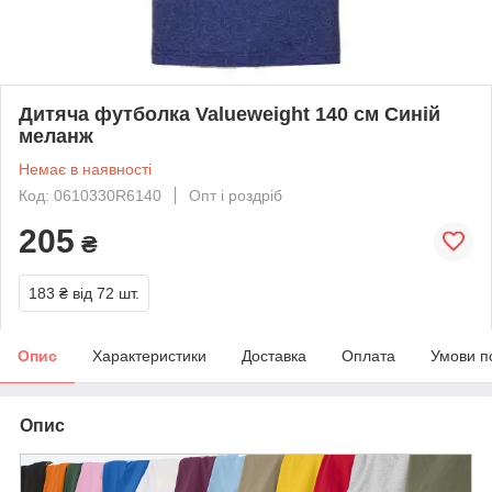
Дитяча футболка Valueweight 140 см Синій
меланж
Немає в наявності
Код: 0610330R6140
Опт і роздріб
205
₴
183 ₴
від 72 шт.
Опис
Характеристики
Доставка
Оплата
Умови п
Опис