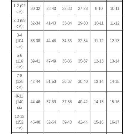
1-2 (92
30-32
38-40
32-33
27-28
9-10
10-11
см)
2-3 (98
32-34
41-43
33-34
29-30
10-11
11-12
см)
3-4
(104
36-38
44-46
34-35
32-34
11-12
12-13
см)
5-6
(116
39-41
47-49
35-36
35-37
12-13
13-14
см)
7-8
(128
42-44
51-53
36-37
38-40
13-14
14-15
см)
9-11
(140
44-46
57-59
37-38
40-42
14-15
15-16
см
12-13
(152
46-48
62-64
39-40
42-44
15-16
16-17
см)