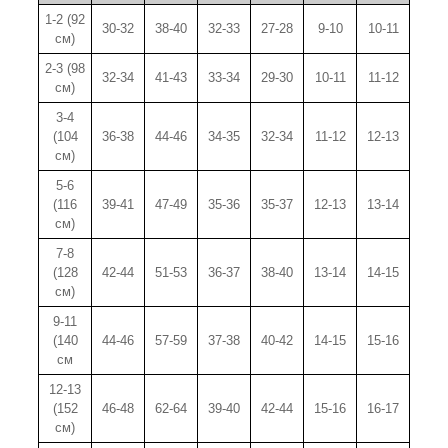
1-2 (92
30-32
38-40
32-33
27-28
9-10
10-11
см)
2-3 (98
32-34
41-43
33-34
29-30
10-11
11-12
см)
3-4
(104
36-38
44-46
34-35
32-34
11-12
12-13
см)
5-6
(116
39-41
47-49
35-36
35-37
12-13
13-14
см)
7-8
(128
42-44
51-53
36-37
38-40
13-14
14-15
см)
9-11
(140
44-46
57-59
37-38
40-42
14-15
15-16
см
12-13
(152
46-48
62-64
39-40
42-44
15-16
16-17
см)