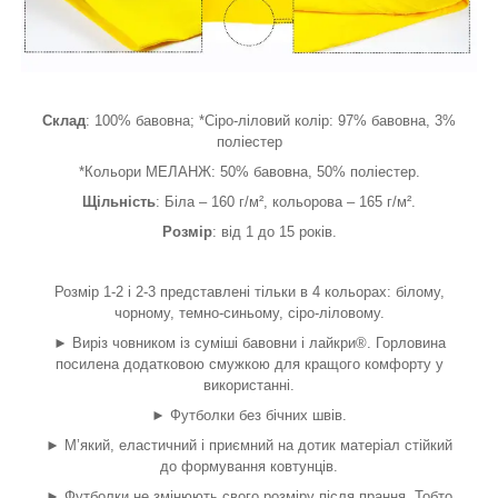
Склад
: 100% бавовна; *Сіро-ліловий колір: 97% бавовна, 3%
поліестер
*Кольори МЕЛАНЖ: 50% бавовна, 50% поліестер.
Щільність
: Біла – 160 г/м², кольорова – 165 г/м².
Розмір
: від 1 до 15 років.
Розмір 1-2 і 2-3 представлені тільки в 4 кольорах: білому,
чорному, темно-синьому, сіро-ліловому.
► Виріз човником із суміші бавовни і лайкри®. Горловина
посилена додатковою смужкою для кращого комфорту у
використанні.
► Футболки без бічних швів.
► М’який, еластичний і приємний на дотик матеріал стійкий
до формування ковтунців.
► Футболки не змінюють свого розміру після прання. Тобто