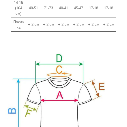
14-15
(164
49-51
71-73
40-41
45-47
17-18
17-18
см)
Похиб
+-2 см
+-2 см
+-2 см
+-2 см
+-2 см
+-2 см
ка