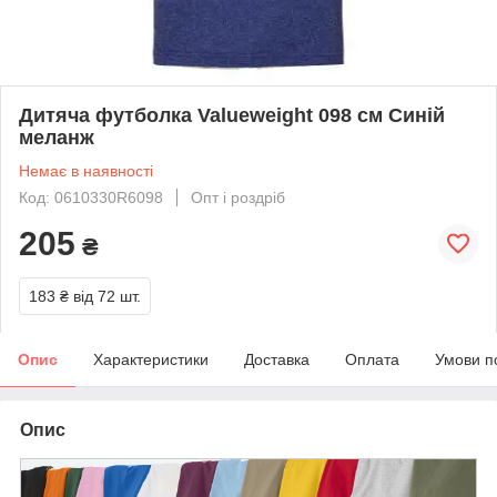
Дитяча футболка Valueweight 098 см Синій
меланж
Немає в наявності
Код: 0610330R6098
Опт і роздріб
205
₴
183 ₴
від 72 шт.
Опис
Характеристики
Доставка
Оплата
Умови п
Опис