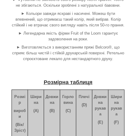
не збігаються. Оскільки зроблені з натуральної бавовни.
► Кольори завжди яскраві і насичені. Можеш бути
впевнений, що отримаєш такий колір, який вибрав. Колір
стійкий і не втрачає свого вигляду навіть після 50-го прання.
► Легендарна якість фірми Fruit of the Loom гарантує
задоволення на роки.
► Виготовляється з використанням пряжі Belcoro®, що
сприяє більш чистій і стійкій друкарській поверхні. Ретельно
спроєктоване лекало для нестандартного друку.
Розмірна таблиця
Розмі
Шири
Довжи
Горло
Плечі
Довжи
Шири
р
на
на
вина
на
на
(D)
рукав
рукав
вироб
(A)
(B)
(C)
а
а
и
(E)
(F)
(Вік/
Зріст)