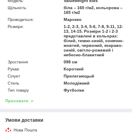
Модель:
Valueweight kids
Щільність:
біла – 160 г/м2, кольорова –
165 г/м2
Проводиться:
Марокко
Розміри:
1-2, 2-3, 3-4, 5-6, 7-8, 9-11, 12-
13, 14-15. Розміри 1-2 і 2-3
представлені в кольорах:
білий, темно-синій, сонячно-
жовтий, червоний, яскраво-
синій, світло-рожевий і
небесно-блакитний
Зростання
098 см
Рукав:
Короткий
Сілует
Прилегающый
Стиль
Молодіжний
Тип товару
Футболки
Приховати
Умови доставки
Нова Пошта