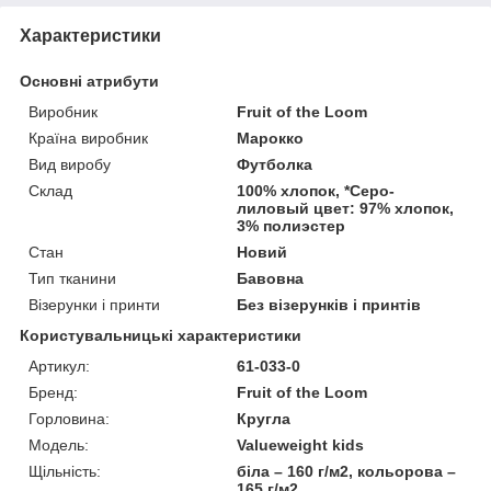
Характеристики
Основні атрибути
Виробник
Fruit of the Loom
Країна виробник
Марокко
Вид виробу
Футболка
Склад
100% хлопок, *Серо-
лиловый цвет: 97% хлопок,
3% полиэстер
Стан
Новий
Тип тканини
Бавовна
Візерунки і принти
Без візерунків і принтів
Користувальницькі характеристики
Артикул:
61-033-0
Бренд:
Fruit of the Loom
Горловина:
Кругла
Модель:
Valueweight kids
Щільність:
біла – 160 г/м2, кольорова –
165 г/м2