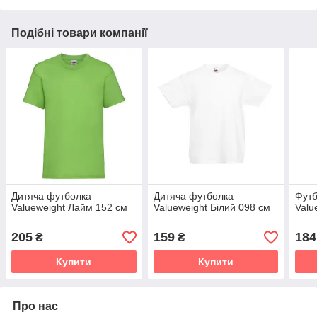
Подібні товари компанії
Дитяча футболка
Дитяча футболка
Футб
Valueweight Лайм 152 см
Valueweight Білий 098 см
Valu
205
159
184
₴
₴
Купити
Купити
Про нас