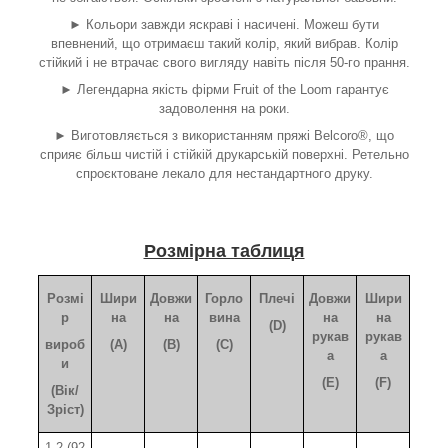
► Кольори завжди яскраві і насичені. Можеш бути
впевнений, що отримаєш такий колір, який вибрав. Колір
стійкий і не втрачає свого вигляду навіть після 50-го прання.
► Легендарна якість фірми Fruit of the Loom гарантує
задоволення на роки.
► Виготовляється з використанням пряжі Belcoro®, що
сприяє більш чистій і стійкій друкарській поверхні. Ретельно
спроєктоване лекало для нестандартного друку.
Розмірна таблиця
Розмі
Шири
Довжи
Горло
Плечі
Довжи
Шири
р
на
на
вина
на
на
(D)
рукав
рукав
вироб
(A)
(B)
(C)
а
а
и
(E)
(F)
(Вік/
Зріст)
1-2 (92