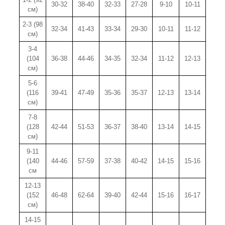
30-32
38-40
32-33
27-28
9-10
10-11
см)
2-3 (98
32-34
41-43
33-34
29-30
10-11
11-12
см)
3-4
(104
36-38
44-46
34-35
32-34
11-12
12-13
см)
5-6
(116
39-41
47-49
35-36
35-37
12-13
13-14
см)
7-8
(128
42-44
51-53
36-37
38-40
13-14
14-15
см)
9-11
(140
44-46
57-59
37-38
40-42
14-15
15-16
см
12-13
(152
46-48
62-64
39-40
42-44
15-16
16-17
см)
14-15