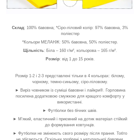
Склад
: 100% бавовна; *Сіро-ліловий колір: 97% бавовна, 3%
поліестер
*Кольори МЕЛАНЖ: 50% бавовна, 50% поліестер.
Щільність
: Біла – 160 г/м², кольорова – 165 г/м².
Розмір
: від 1 до 15 років.
Розмір 1-2 і 2-3 представлені тільки в 4 кольорах: білому,
чорному, темно-синьому, сіро-ліловому.
► Виріз човником із суміші бавовни і лайкри®. Горловина
посилена додатковою смужкою для кращого комфорту у
використанні.
► Футболки без бічних швів.
► М’який, еластичний і приємний на дотик матеріал стійкий
до формування ковтунців.
► Футболки не змінюють свого розміру після прання. Тобто
не збігаються. Оскільки зроблені з натуральної бавовни.