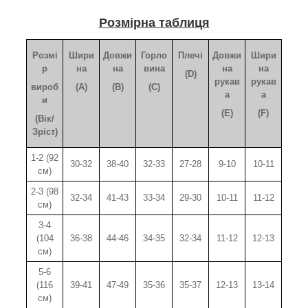
Розмірна таблиця
Розмі
Шири
Довжи
Горло
Плечі
Довжи
Шири
р
на
на
вина
на
на
(D)
рукав
рукав
вироб
(A)
(B)
(C)
а
а
и
(E)
(F)
(Вік/
Зріст)
1-2 (92
30-32
38-40
32-33
27-28
9-10
10-11
см)
2-3 (98
32-34
41-43
33-34
29-30
10-11
11-12
см)
3-4
(104
36-38
44-46
34-35
32-34
11-12
12-13
см)
5-6
(116
39-41
47-49
35-36
35-37
12-13
13-14
см)