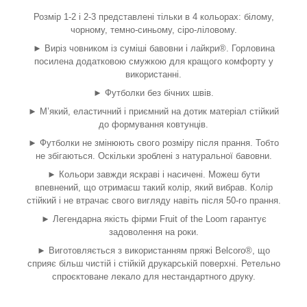
Розмір 1-2 і 2-3 представлені тільки в 4 кольорах: білому,
чорному, темно-синьому, сіро-ліловому.
► Виріз човником із суміші бавовни і лайкри®. Горловина
посилена додатковою смужкою для кращого комфорту у
використанні.
► Футболки без бічних швів.
► М’який, еластичний і приємний на дотик матеріал стійкий
до формування ковтунців.
► Футболки не змінюють свого розміру після прання. Тобто
не збігаються. Оскільки зроблені з натуральної бавовни.
► Кольори завжди яскраві і насичені. Можеш бути
впевнений, що отримаєш такий колір, який вибрав. Колір
стійкий і не втрачає свого вигляду навіть після 50-го прання.
► Легендарна якість фірми Fruit of the Loom гарантує
задоволення на роки.
► Виготовляється з використанням пряжі Belcoro®, що
сприяє більш чистій і стійкій друкарській поверхні. Ретельно
спроєктоване лекало для нестандартного друку.