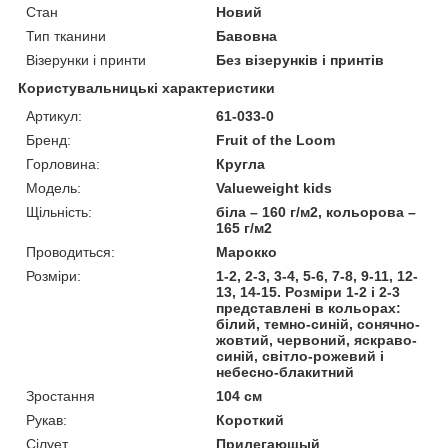
Стан
Новий
Тип тканини
Бавовна
Візерунки і принти
Без візерунків і принтів
Користувальницькі характеристики
Артикул:
61-033-0
Бренд:
Fruit of the Loom
Горловина:
Кругла
Модель:
Valueweight kids
Щільність:
біла – 160 г/м2, кольорова –
165 г/м2
Проводиться:
Марокко
Розміри:
1-2, 2-3, 3-4, 5-6, 7-8, 9-11, 12-
13, 14-15. Розміри 1-2 і 2-3
представлені в кольорах:
білий, темно-синій, сонячно-
жовтий, червоний, яскраво-
синій, світло-рожевий і
небесно-блакитний
Зростання
104 см
Рукав:
Короткий
Сілует
Прилегающый